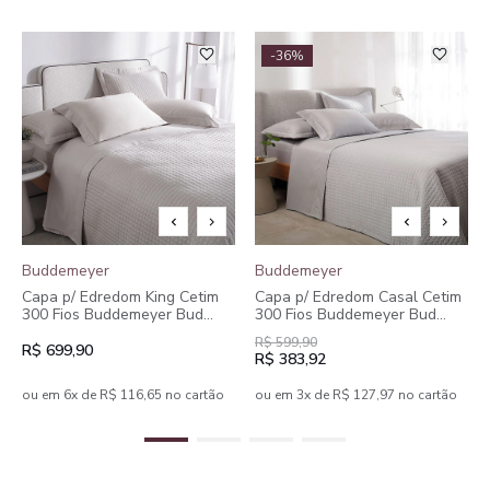
-36%
Buddemeyer
Buddemeyer
Capa p/ Edredom King Cetim
Capa p/ Edredom Casal Cetim
300 Fios Buddemeyer Bud
300 Fios Buddemeyer Bud
Vision New Colors II 100%
Vision New Colors II 100%
R$ 599,90
Algodão Penteado Bege
Algodão Penteado
R$ 699,90
R$ 383,92
ou em 6x de R$ 116,65 no cartão
ou em 3x de R$ 127,97 no cartão