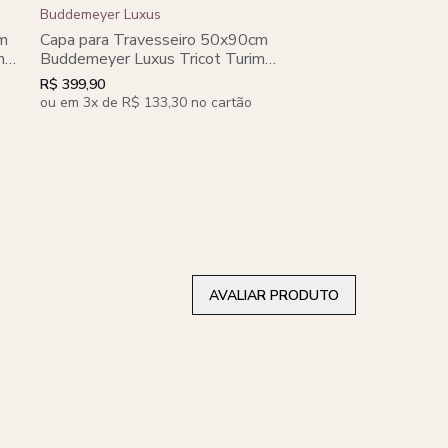
Buddemeyer Luxus
Buddemeyer Luxus
Kit Colcha Queen 27
cm
Capa para Travesseiro 50x90cm
Buddemeyer Luxus 
m
Buddemeyer Luxus Tricot Turim
Algodão Penteado 3
100% Algodão
R$ 1.999,90
R$ 1.599,9
R$ 399,90
ou em 3x de R$ 133,30 no cartão
ou em 10x de R$ 159,9
AVALIAR PRODUTO