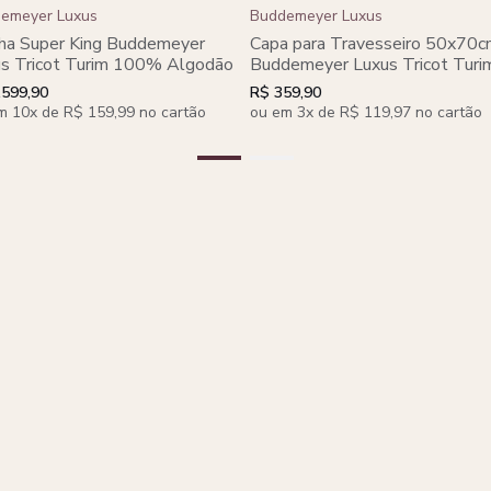
emeyer Luxus
Buddemeyer Luxus
ha Super King Buddemeyer
Capa para Travesseiro 50x70
s Tricot Turim 100% Algodão
Buddemeyer Luxus Tricot Turi
100% Algodão
.599,90
R$ 359,90
m 10x de R$ 159,99 no cartão
ou em 3x de R$ 119,97 no cartão