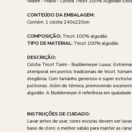
Nobre - Macio - Colcha Tricot 100% Algodão Exc
CONTEÚDO DA EMBALAGEM:
Contém: 1 colcha 240x220cm
COMPOSIÇÃO:
Tricot 100% algodão
TIPO DE MATERIAL:
Tricot 100% algodão
DESCRIÇÃO:
Colcha Tricot Turim - Buddemeyer Luxus. Extremam
atemporal em pontos tradicionais de tricot, torn
elegância. Com tamanho generoso e super estrutur
poltronas. Além de térmica, promovendo excelente
algodão. A Buddemeyer é referência em qualidade e
INSTRUÇÕES DE CUIDADO:
Lavar antes de usar; cores escuras devem ser lavad
base de cloro; o melhor sabão para manter as cara