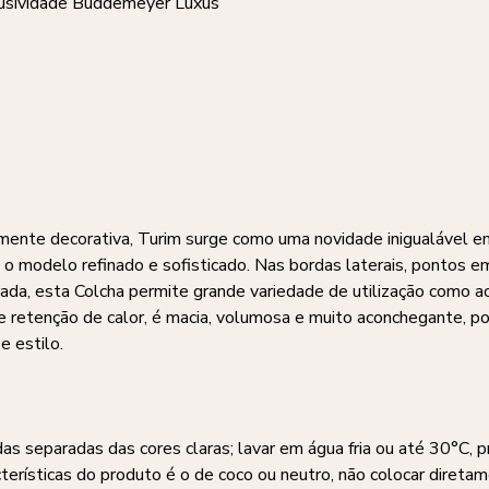
lusividade Buddemeyer Luxus
ente decorativa, Turim surge como uma novidade inigualável em 
am o modelo refinado e sofisticado. Nas bordas laterais, pont
ada, esta Colcha permite grande variedade de utilização como 
 retenção de calor, é macia, volumosa e muito aconchegante, po
 estilo.
as separadas das cores claras; lavar em água fria ou até 30°C, 
cterísticas do produto é o de coco ou neutro, não colocar diret