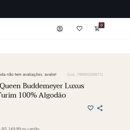
0
da não tem avaliações, avalie!
Cod.: 7909301606771
 Queen Buddemeyer Luxus
 Turim 100% Algodão
 R$ 149,99 no cartão