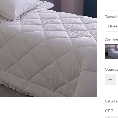
Taman
Quee
Cor: Az
Quanti
Calcula