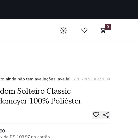
0
to ainda não tem avaliações, avalie!
Cod.: 7909301822089
dom Solteiro Classic
demeyer 100% Poliéster
,90
x de R$ 109,97 no cartão