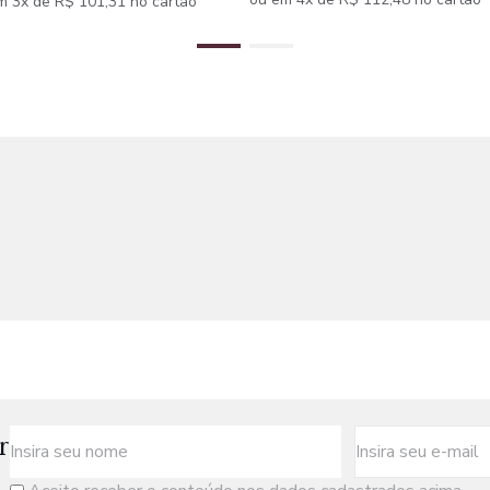
m 3x de R$ 101,31 no cartão
r