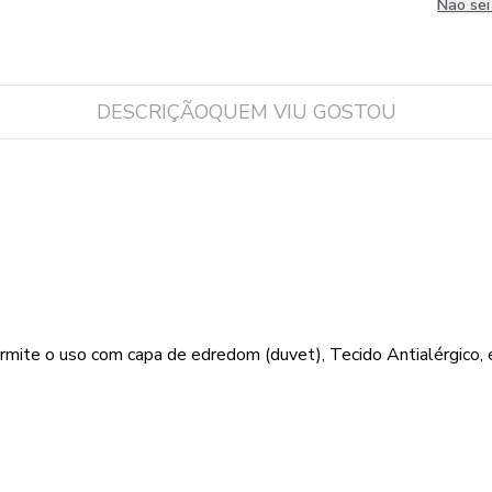
Não se
DESCRIÇÃO
QUEM VIU GOSTOU
ermite o uso com capa de edredom (duvet), Tecido Antialérgico,