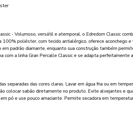
ster
ic - Volumoso, versátil e atemporal, o Edredom Classic combi
ra 100% poliéster, com tecido antialérgico, oferece aconchego
 em padrão diamante, enquanto sua construção também permite
ena com a linha Gran Percalle Classic e se adapta perfeitamente
das separadas das cores claras. Lavar em água fria ou em tempe
Não colocar sabão diretamente no produto. Evite alvejantes e qu
 em pó e use pouco amaciante. Permite secadora em temperatura 