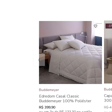
-3
Budd
Buddemeyer
Capa
Edredom Casal Classic
300 
Buddemeyer 100% Poliéster
New
R$ 399,90
R$ 4
Pen
ou em 3x de R$ 133,30 no cartão