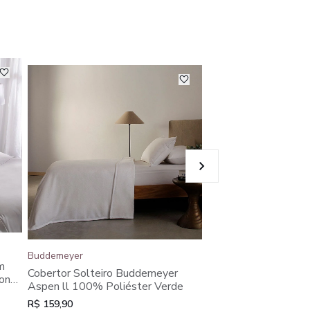
Buddemeyer
Buddemeyer
Cobertor Solteiro B
m
Cobertor Solteiro Buddemeyer
Vision Silky 100% Po
on
Aspen ll 100% Poliéster Verde
R$ 259,90
R$ 159,90
ou em 2x de R$ 129,95