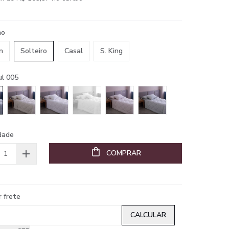
ho
n
Solteiro
Casal
S. King
ul 005
dade
COMPRAR
r frete