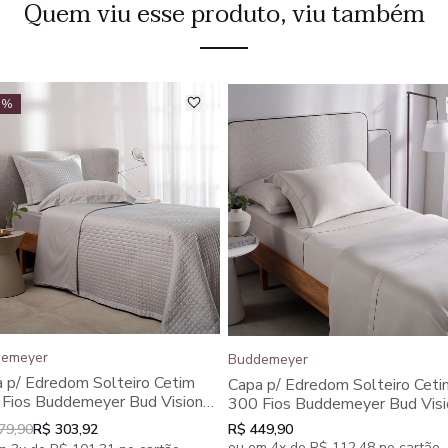
Quem viu esse produto, viu também
7%
emeyer
Buddemeyer
 p/ Edredom Solteiro Cetim
Capa p/ Edredom Solteiro Ceti
Fios Buddemeyer Bud Vision
300 Fios Buddemeyer Bud Visi
 Colors II 100% Algodão
New Colors II 100% Algodão
79,90
R$ 303,92
R$ 449,90
teado
Penteado Rosa
ou em 4x de R$ 112,48 no cartão