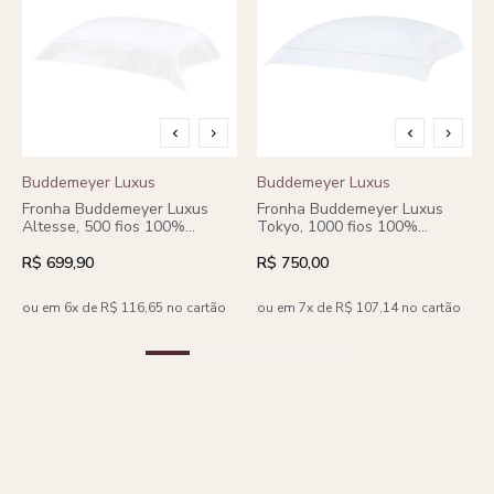
Buddemeyer Luxus
Buddemeyer Luxus
Fronha Buddemeyer Luxus
Fronha Buddemeyer Luxus
Altesse, 500 fios 100%
Tokyo, 1000 fios 100%
Algodão, fio Penteado Branco
Algodão Egípcio, fio Penteado
c/renda Branca 50x90cm com
Branco c/renda Branca
R$ 699,90
R$ 750,00
abas.
50x70cm com abas.
ou em 6x de R$ 116,65 no cartão
ou em 7x de R$ 107,14 no cartão