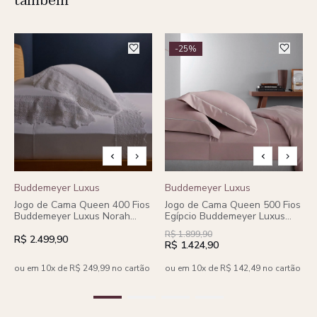
também
-25%
Buddemeyer Luxus
Buddemeyer Luxus
Jogo de Cama Queen 400 Fios
Jogo de Cama Queen 500 Fios
Buddemeyer Luxus Norah
Egípcio Buddemeyer Luxus
100% Algodão Penteado
Nilo 100% Algodão Penteado
R$ 1.899,90
Branco c/ renda Branca 4
Branco c/ ponto cheio Rosa 4
R$ 2.499,90
R$ 1.424,90
peças
peças
ou em 10x de R$ 249,99 no cartão
ou em 10x de R$ 142,49 no cartão