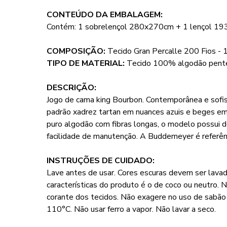
CONTEÚDO DA EMBALAGEM:
Contém: 1 sobrelençol 280x270cm + 1 lençol 1
COMPOSIÇÃO:
Tecido Gran Percalle 200 Fios -
TIPO DE MATERIAL:
Tecido 100% algodão pent
DESCRIÇÃO:
Jogo de cama king Bourbon. Contemporânea e sofist
padrão xadrez tartan em nuances azuis e beges emol
puro algodão com fibras longas, o modelo possui 
facilidade de manutenção. A Buddemeyer é referênc
INSTRUÇÕES DE CUIDADO:
Lave antes de usar. Cores escuras devem ser lavad
características do produto é o de coco ou neutro. 
corante dos tecidos. Não exagere no uso de sabã
110°C. Não usar ferro a vapor. Não lavar a seco.