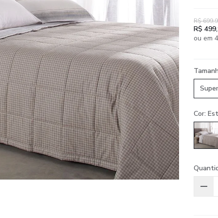
R$ 699,
R$ 499
ou em 4
Taman
Super
Cor: E
Quanti