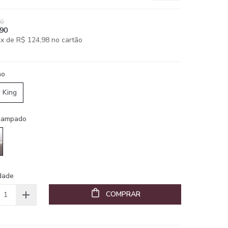
90
,90
x de R$ 124,98 no cartão
ho
 King
stampado
dade
COMPRAR