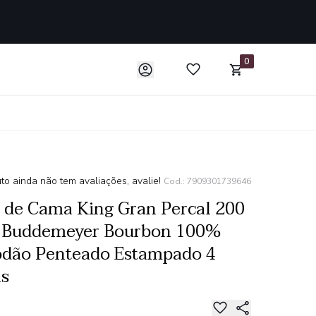
0
to ainda não tem avaliações, avalie!
Cod.: 7909301739646
 de Cama King Gran Percal 200
s Buddemeyer Bourbon 100%
odão Penteado Estampado 4
as