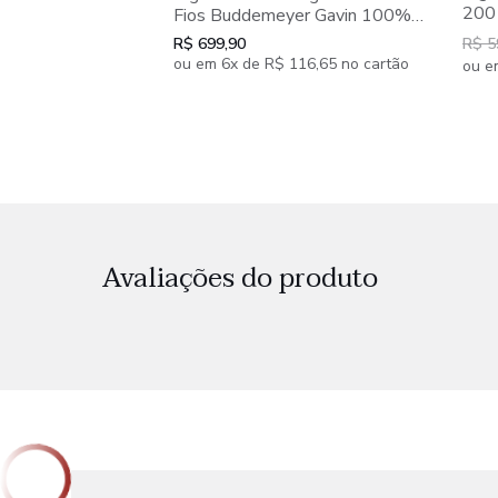
200
Fios Buddemeyer Gavin 100%
100
Algodão Penteado Estampado 4
R$ 699,90
R$ 5
Est
peças
ou em 6x de R$ 116,65 no cartão
ou e
Avaliações do produto