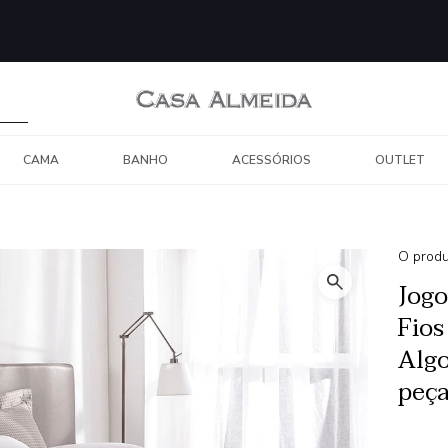
CAMA
BANHO
ACESSÓRIOS
OUTLET
O produ
Jogo
Fio
Alg
peç