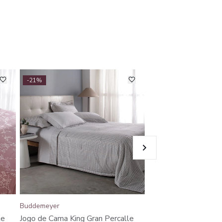
-21%
-29%
Buddemeyer
Buddemeyer
Jogo de Cama King G
le
Jogo de Cama King Gran Percalle