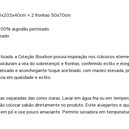
93x203x40cm + 2 fronhas 50x70cm
 100% algodão penteado.
eado
icada, a Coleção Bourbon possui inspiração nos clássicos eleme
duram a vira do sobrelençol e fronhas, conferindo estilo e eleg
delicado e aconchegante toque acetinado, com maciez elevada, p
ia em qualidade e estilo.
as separadas das cores claras. Lavar em água fria ou em tempe
Não colocar sabão diretamente no produto. Evite alvejantes e qu
o em pó e use pouco amaciante. Permite secadora em temperatur