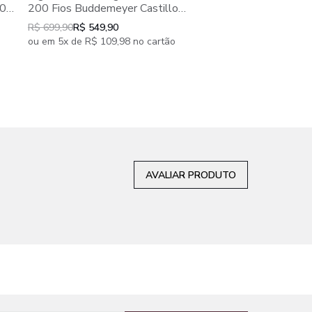
200 Fios Buddemeye
00%
200 Fios Buddemeyer Castillo
100% Algodão Est
 4
100% Algodão Estampado 4
R$ 699,90
R$ 499,90
R$ 699,90
R$ 549,90
peças
peças
ou em 4x de R$ 124,98
ou em 5x de R$ 109,98 no cartão
AVALIAR PRODUTO