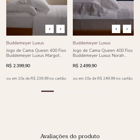
Buddemeyer Luxus
Buddemeyer Luxus
Jogo de Cama Queen 400 Fios
Jogo de Cama Queen 400 Fios
Buddemeyer Luxus Margot
Buddemeyer Luxus Norah
100% Algodão Penteado c/
100% Algodão Penteado
renda 4 peças
Branco c/ renda Branca 4
R$ 2.399,90
R$ 2.499,90
peças
ou em 10x de R$ 239,99 no cartão
ou em 10x de R$ 249,99 no cartão
Avaliações do produto