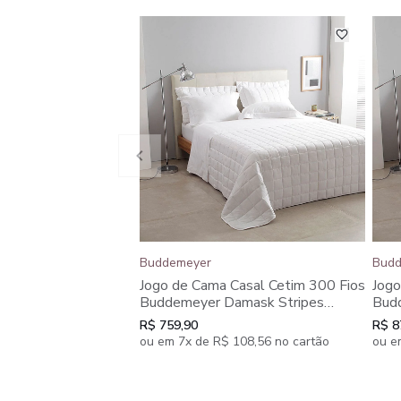
Buddemeyer
Budd
Jogo de Cama Casal Cetim 300 Fios
Jogo
Buddemeyer Damask Stripes
Bud
100% Algodão Penteado 4 peças
100
R$ 759,90
R$ 8
ou em 7x de R$ 108,56 no cartão
ou e