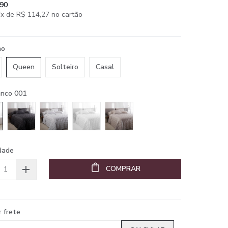
,90
x de R$ 114,27 no cartão
ho
Queen
Solteiro
Casal
anco 001
dade
COMPRAR
r frete