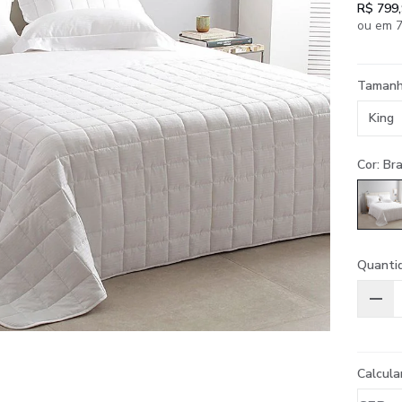
R$ 799
ou em 7
Taman
King
Cor: Br
Quanti
Calcula