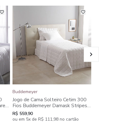
Buddemeyer
Buddemeyer
Jogo de Cama Casal 
0
Jogo de Cama Solteiro Cetim 300
Buddemeyer Damask
are
Fios Buddemeyer Damask Stripes
100% Algodão Pent
ças
100% Algodão Penteado 3 peças
R$ 799,90
R$ 559,90
ou em 7x de R$ 114,27
ou em 5x de R$ 111,98 no cartão