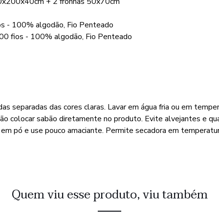
60x200x40cm + 2 fronhas 50x70cm
os - 100% algodão, Fio Penteado
00 fios - 100% algodão, Fio Penteado
das separadas das cores claras. Lavar em água fria ou em tempe
Não colocar sabão diretamente no produto. Evite alvejantes e qu
o em pó e use pouco amaciante. Permite secadora em temperatur
Quem viu esse produto, viu também