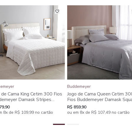
emeyer
Buddemeyer
 de Cama King Cetim 300 Fios
Jogo de Cama Queen Cetim 30
demeyer Damask Stripes
Fios Buddemeyer Damask Squ
% Algodão Penteado 4 peças
100% Algodão Penteado 4 pe
79,90
R$ 859,90
m 8x de R$ 109,99 no cartão
ou em 8x de R$ 107,49 no cartão