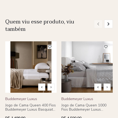
Quem viu esse produto, viu
também
Buddemeyer Luxus
Buddemeyer Luxus
Jogo de Cama Queen 400 Fios
Jogo de Cama Queen 1000
Buddemeyer Luxus Basquiat
Fios Buddemeyer Luxus
100% Algodão Penteado 4
Modena 100% Algodão
peças
Penteado 4 peças