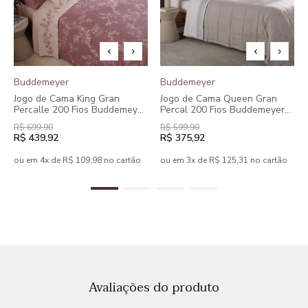
Buddemeyer
Buddemeyer
Jogo de Cama King Gran
Jogo de Cama Queen Gran
Percalle 200 Fios Buddemeyer
Percal 200 Fios Buddemeyer
Olga 100% Algodão Penteado
Bourbon 100% Algodão
R$ 699,90
R$ 599,90
Estampado 4 peças
Penteado Estampado 4 peças
R$ 439,92
R$ 375,92
ou em 4x de R$ 109,98 no cartão
ou em 3x de R$ 125,31 no cartão
Avaliações do produto