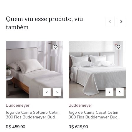
Quem viu esse produto, viu
também
Buddemeyer
Buddemeyer
Jogo de Cama Solteiro Cetim
Jogo de Cama Casal Cetim
300 Fios Buddemeyer Bud
300 Fios Buddemeyer Bud
Vision New Colors II 100%
Vision New Colors II 100%
Algodão Penteado Bege 3
Algodão Penteado 4 peças
R$ 459,90
R$ 619,90
peças