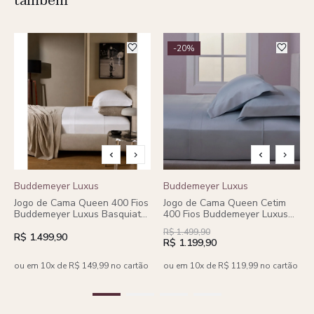
também
-20%
Buddemeyer Luxus
Buddemeyer Luxus
Jogo de Cama Queen 400 Fios
Jogo de Cama Queen Cetim
Buddemeyer Luxus Basquiat
400 Fios Buddemeyer Luxus
100% Algodão Penteado 4
Basquiat 100% Algodão
R$ 1.499,90
peças
Penteado Cinza/Cinza 4 peças
R$ 1.499,90
R$ 1.199,90
ou em 10x de R$ 149,99 no cartão
ou em 10x de R$ 119,99 no cartão