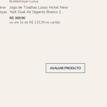
Buddemeyer Luxus
Buddemeyer Luxus
Jogo de Toalhas Lu
 New
Jogo de Toalhas Luxus Hotel New
York Dual Air Gigant
peças
York Dual Air Gigante Branco 2
peças
peças
R$ 829,90
R$ 369,90
ou em 8x de R$ 103,74
ou em 3x de R$ 123,30 no cartão
AVALIAR PRODUTO