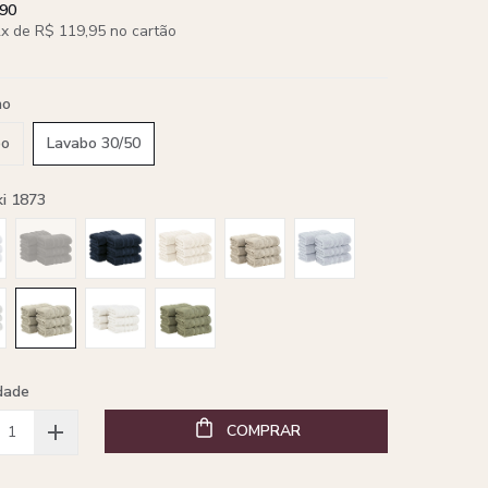
,90
x de R$ 119,95 no cartão
ho
bo
Lavabo 30/50
ki 1873
dade
COMPRAR