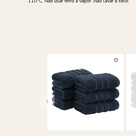
110°C. Não usar ferro a vapor. Não lavar a seco.