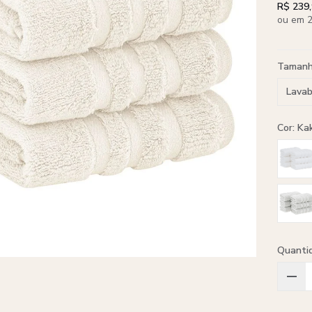
R$ 239
ou em 2
Taman
Lava
Cor: Ka
Quanti