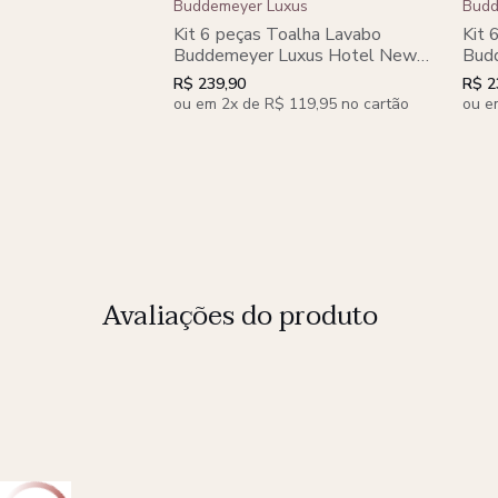
Buddemeyer Luxus
Budd
Kit 6 peças Toalha Lavabo
Kit 
Buddemeyer Luxus Hotel New
Bud
York Dual Air
York
R$ 239,90
R$ 2
ou em 2x de R$ 119,95 no cartão
ou e
Avaliações do produto