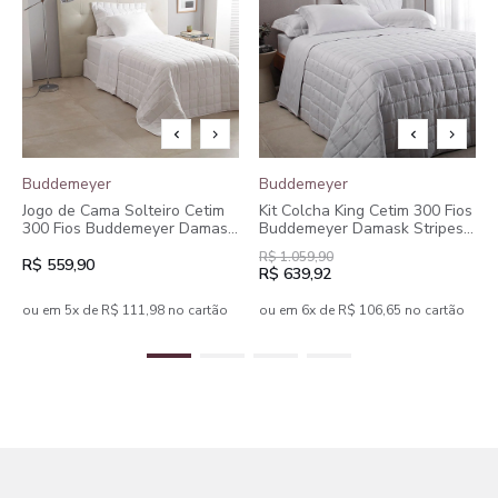
Buddemeyer
Buddemeyer
Jogo de Cama Solteiro Cetim
Kit Colcha King Cetim 300 Fios
300 Fios Buddemeyer Damask
Buddemeyer Damask Stripes
Stripes 100% Algodão
100% Algodão Penteado 3
R$ 1.059,90
Penteado 3 peças
peças
R$ 559,90
R$ 639,92
ou em 5x de R$ 111,98 no cartão
ou em 6x de R$ 106,65 no cartão