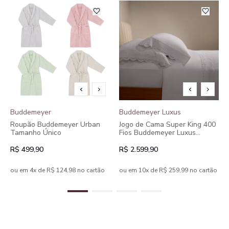
Buddemeyer
Buddemeyer Luxus
Roupão Buddemeyer Urban
Jogo de Cama Super King 400
Tamanho Único
Fios Buddemeyer Luxus
Margot 100% Algodão
Penteado Rosa c/ renda Rosa
R$ 499,90
R$ 2.599,90
4 peças
ou em 4x de R$ 124,98 no cartão
ou em 10x de R$ 259,99 no cartão