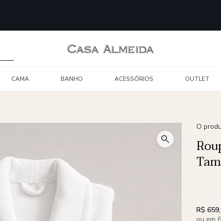
CAMA
BANHO
ACESSÓRIOS
OUTLET
O produ
Roup
Tam.
R$ 659
ou em 6