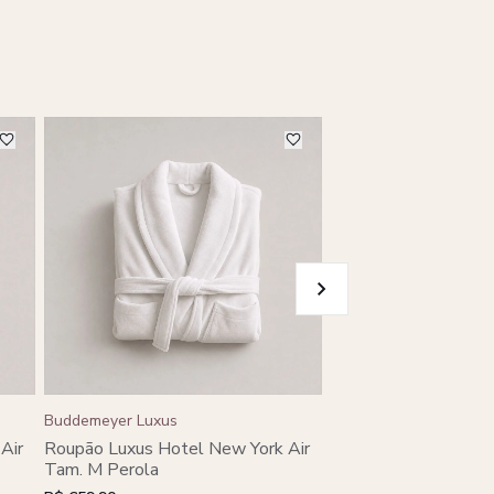
Buddemeyer Luxus
Buddemeyer Luxus
Roupão Luxus Hotel 
Air
Roupão Luxus Hotel New York Air
Tam. P Perola
Tam. M Perola