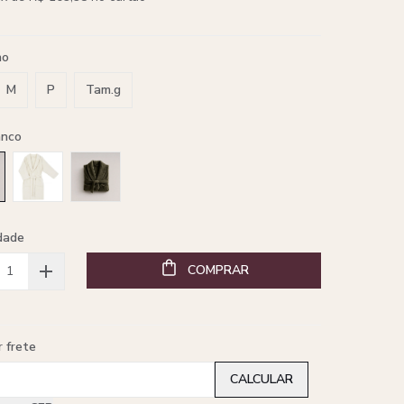
ho
M
P
Tam.g
anco
dade
COMPRAR
r frete