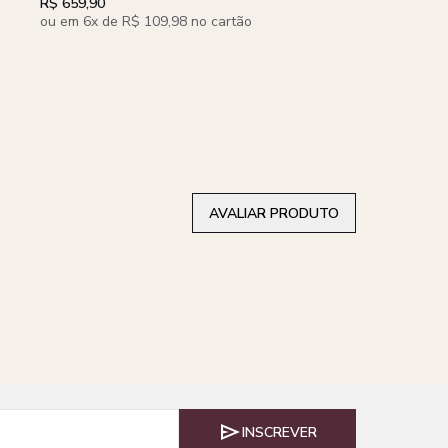
R$ 659,90
R$ 659,90
ou em 6x de R$ 109,98
ou em 6x de R$ 109,98 no cartão
AVALIAR PRODUTO
INSCREVER