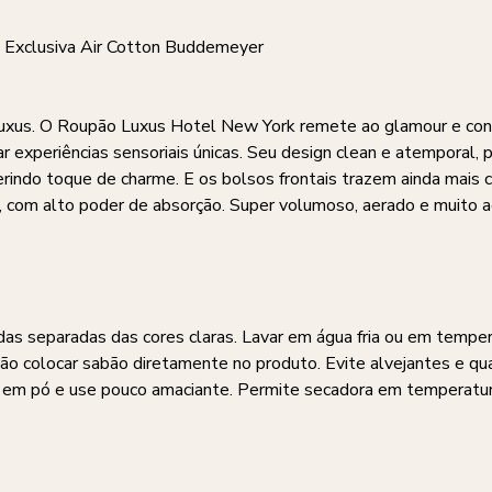
 Exclusiva Air Cotton Buddemeyer
us. O Roupão Luxus Hotel New York remete ao glamour e confo
ar experiências sensoriais únicas. Seu design clean e atemporal,
nferindo toque de charme. E os bolsos frontais trazem ainda mai
a, com alto poder de absorção. Super volumoso, aerado e muito
das separadas das cores claras. Lavar em água fria ou em tempe
Não colocar sabão diretamente no produto. Evite alvejantes e qu
o em pó e use pouco amaciante. Permite secadora em temperatur