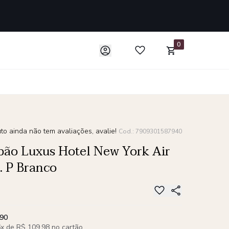
0
to ainda não tem avaliações, avalie!
Cod.: 7909301587940
ão Luxus Hotel New York Air
 P Branco
,90
x de R$ 109,98 no cartão