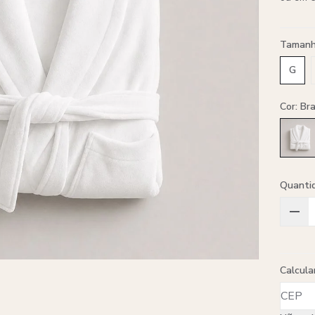
Taman
G
Cor: Br
Quanti
Calcula