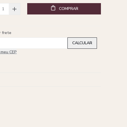
COMPRAR
r frete
i meu CEP