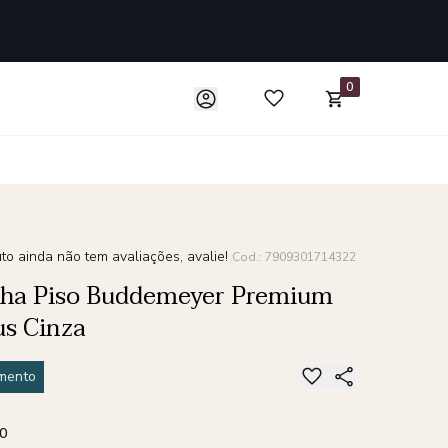
0
to ainda não tem avaliações, avalie!
Cod.: 7909301714322
lha Piso Buddemeyer Premium
s Cinza
mento
0