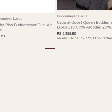
Buddemeyer Luxus
emeyer Luxus
Capa p/ Duvet Queen Buddem
ha Piso Buddemeyer Dual Air
Luxus Lavi 60% Algodão 20%
us
Viscose 20% Lã. Algodão
R$ 2.299,90
9,90
Penteado Cinza
ou em 10x de R$ 229,99 no cartão