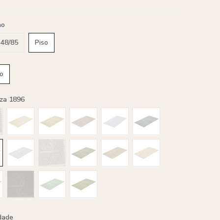
ho
 48/85
Piso
o
nza 1896
dade