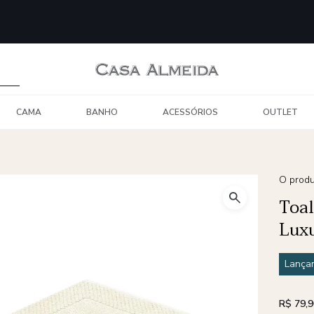
CAMA
BANHO
ACESSÓRIOS
OUTLET
O produ
Toa
Luxu
Lança
R$ 79,9