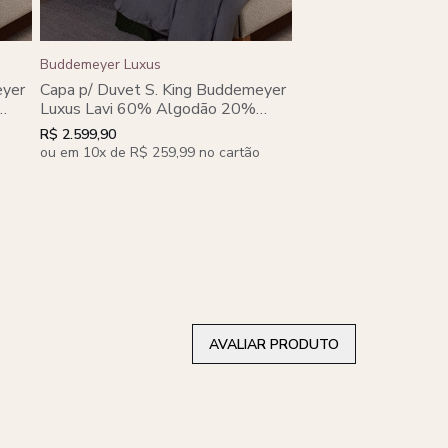
Buddemeyer Luxus
Buddemeyer Luxus
Edredom Queen Bud
eyer
Capa p/ Duvet S. King Buddemeyer
Luxus Pluma Luxus
Luxus Lavi 60% Algodão 20%
Viscose 20% Lã . Algodão
R$ 3.799,90
R$ 2.599,90
Penteado Cinza .
ou em 10x de R$ 379,9
ou em 10x de R$ 259,99 no cartão
AVALIAR PRODUTO