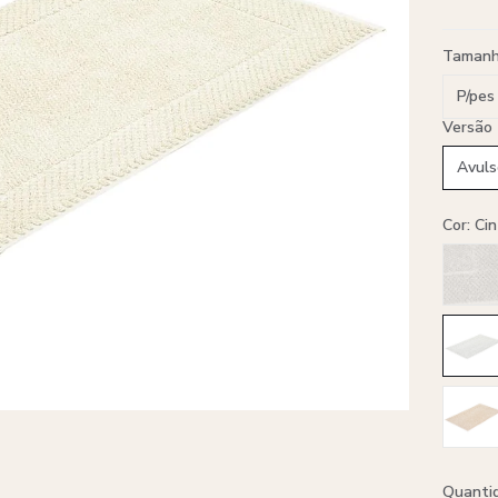
Taman
P/pes
Versão
Avuls
Cor: Ci
Quanti