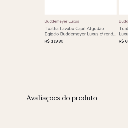
Buddemeyer Luxus
Budd
Toalha Lavabo Capri Algodão
Toal
Egípcio Buddemeyer Luxus c/ renda
Lux
cinza heritage
R$ 119,90
R$ 6
Avaliações do produto