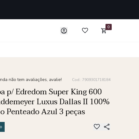
0
nda não tem avaliações, avalie!
Cod.: 7909301718184
pa p/ Edredom Super King 600
uddemeyer Luxus Dallas II 100%
o Penteado Azul 3 peças
o