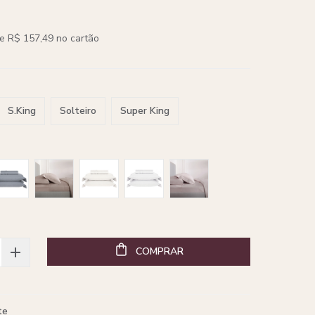
e R$ 157,49 no cartão
S.King
Solteiro
Super King
COMPRAR
te