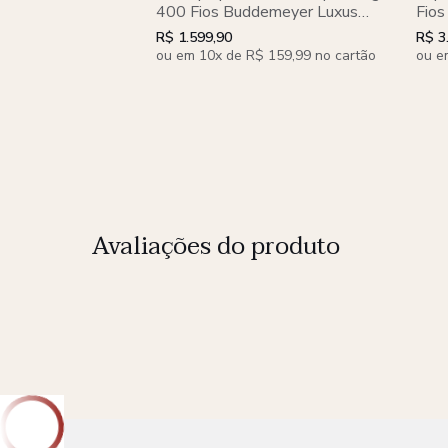
400 Fios Buddemeyer Luxus
Fios
Basquiat 100% Algodão Penteado
Tre
R$ 1.599,90
R$ 3
3 peças
ou em 10x de R$ 159,99 no cartão
ou e
Avaliações do produto