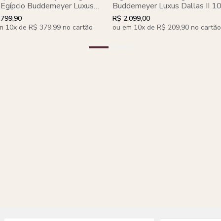
 Egípcio Buddemeyer Luxus
Buddemeyer Luxus Dallas II 
nto 100% Algodão Penteado
Algodão Penteado Azul 4 peç
.799,90
R$ 2.099,00
m 10x de R$ 379,99 no cartão
ou em 10x de R$ 209,90 no cartão