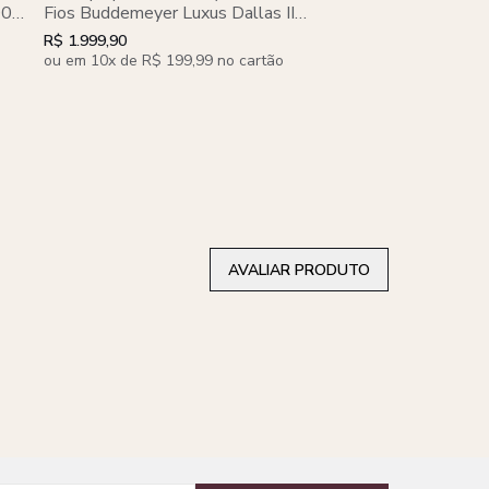
Fios Buddemeyer Lux
100%
Fios Buddemeyer Luxus Dallas II
100% Algodão Pent
as
100% Algodão Penteado 3 peças
R$ 1.499,90
R$ 1.999,90
peças
ou em 10x de R$ 149,9
ou em 10x de R$ 199,99 no cartão
AVALIAR PRODUTO