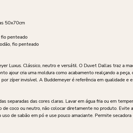
has 50x70cm
 fio penteado
odão, fio penteado
yer Luxus. Clássico, neutro e versátil. O Duvet Dallas traz a ma
onto ajour cria uma moldura como acabamento realçando a peça, c
or zíper invisível. A Buddemeyer é referência em qualidade e es
das separadas das cores claras. Lavar em água fria ou em tempe
o de coco ou neutro, não colocar diretamente no produto. Evite 
no uso de sabão em pó e use pouco amaciante. Permite secador