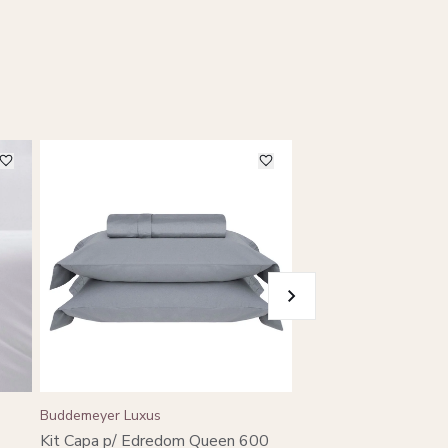
Buddemeyer Luxus
Buddemeyer Luxus
Kit Capa p/ Edredom
Kit Capa p/ Edredom Queen 600