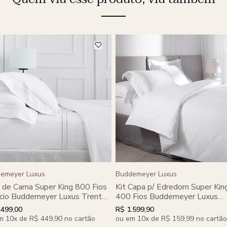
emeyer Luxus
Buddemeyer Luxus
 de Cama Super King 800 Fios
Kit Capa p/ Edredom Super Kin
cio Buddemeyer Luxus Trento
400 Fios Buddemeyer Luxus
% Algodão Penteado c/
Basquiat 100% Algodão Pent
.499,00
R$ 1.599,90
ado Bege 4 peças
3 peças
m 10x de R$ 449,90 no cartão
ou em 10x de R$ 159,99 no cartão