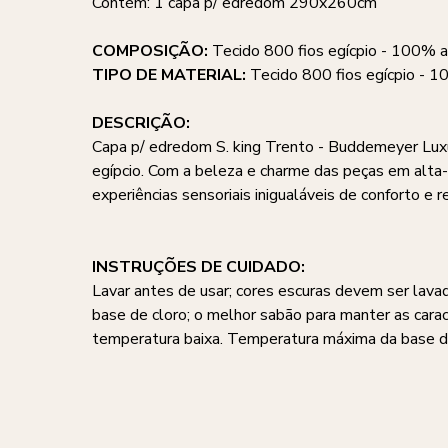
Contém: 1 capa p/ edredom 290x260cm
COMPOSIÇÃO:
Tecido 800 fios egícpio - 100% a
TIPO DE MATERIAL:
Tecido 800 fios egícpio - 
DESCRIÇÃO:
Capa p/ edredom S. king Trento - Buddemeyer Luxus
egípcio. Com a beleza e charme das peças em alta
experiências sensoriais inigualáveis de conforto e
INSTRUÇÕES DE CUIDADO:
Lavar antes de usar; cores escuras devem ser lavad
base de cloro; o melhor sabão para manter as cara
temperatura baixa. Temperatura máxima da base do