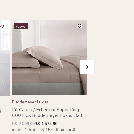
-25%
-24%
Buddemeyer Luxus
Buddemeyer Luxus
Capa p/ Edredom S. 
Kit Capa p/ Edredom Super King
g
Buddemeyer Luxus
600 Fios Buddemeyer Luxus Dallas
Algodão Penteado
II 100% Algodão Penteado Azul 3
eado
R$ 4.500,00
R$ 3.399,0
R$ 2.099,00
R$ 1.574,90
peças
ou em 10x de R$ 339,9
ou em 10x de R$ 157,49 no cartão