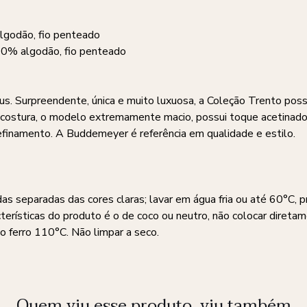
lgodão, fio penteado
100% algodão, fio penteado
. Surpreendente, única e muito luxuosa, a Coleção Trento poss
-costura, o modelo extremamente macio, possui toque acetinado 
 refinamento. A Buddemeyer é referência em qualidade e estilo.
as separadas das cores claras; lavar em água fria ou até 60°C, 
cterísticas do produto é o de coco ou neutro, não colocar diret
 ferro 110°C. Não limpar a seco.
Quem viu esse produto, viu também