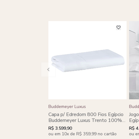
Buddemeyer Luxus
Budd
Capa p/ Edredom 800 Fios Egípcio
Jogo
Buddemeyer Luxus Trento 100%
Egíp
Algodão Penteado c/ bordado
100
R$ 3.599,90
R$ 4
Prata
bord
ou em 10x de R$ 359,99 no cartão
ou e