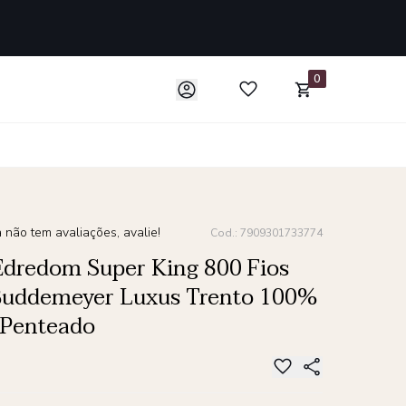
0
 não tem avaliações, avalie!
Cod.: 7909301733774
Edredom Super King 800 Fios
Buddemeyer Luxus Trento 100%
 Penteado