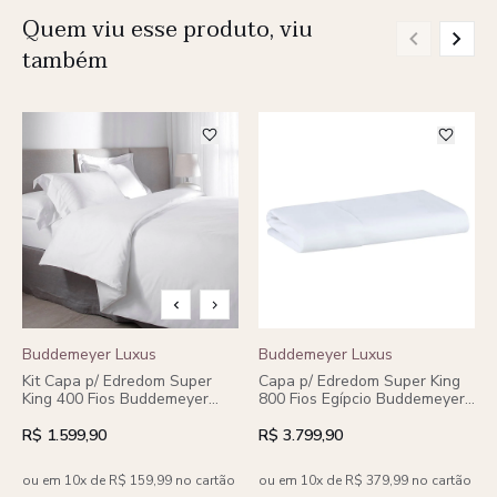
Quem viu esse produto, viu
também
Buddemeyer Luxus
Buddemeyer Luxus
Kit Capa p/ Edredom Super
Capa p/ Edredom Super King
King 400 Fios Buddemeyer
800 Fios Egípcio Buddemeyer
Luxus Basquiat 100%
Luxus Trento 100% Algodão
Algodão Penteado 3 peças
Penteado
R$ 1.599,90
R$ 3.799,90
ou em 10x de R$ 159,99 no cartão
ou em 10x de R$ 379,99 no cartão