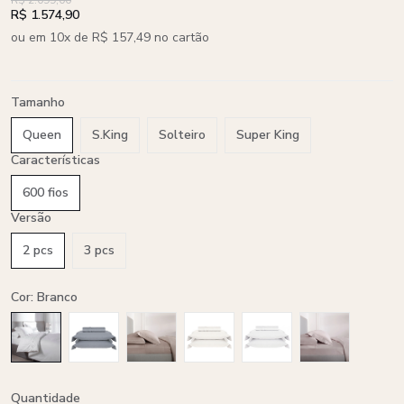
R$ 2.099,00
R$ 1.574,90
ou em 10x de R$ 157,49 no cartão
Tamanho
Queen
S.King
Solteiro
Super King
Características
600 fios
Versão
2 pcs
3 pcs
Cor: Branco
Quantidade