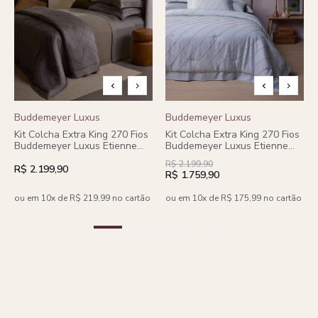
Buddemeyer Luxus
Buddemeyer Luxus
Kit Colcha Extra King 270 Fios
Kit Colcha Extra King 270 Fios
Buddemeyer Luxus Etienne
Buddemeyer Luxus Etienne
100% Algodão Penteado 3
100% Algodão Penteado Azul
R$ 2.199,90
peças
3 peças
R$ 2.199,90
R$ 1.759,90
ou em 10x de R$ 219,99 no cartão
ou em 10x de R$ 175,99 no cartão