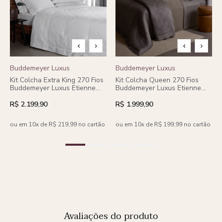
Buddemeyer Luxus
Buddemeyer Luxus
Kit Colcha Extra King 270 Fios
Kit Colcha Queen 270 Fios
Buddemeyer Luxus Etienne
Buddemeyer Luxus Etienne
100% Algodão Penteado
100% Algodão Penteado 3
Branco 3 peças
peças
R$ 2.199,90
R$ 1.999,90
ou em 10x de R$ 219,99 no cartão
ou em 10x de R$ 199,99 no cartão
Avaliações do produto