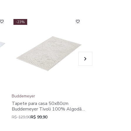
-23%
-23%
Buddemeyer
Buddemeyer
Tapete para casa 5
Tapete para casa 50x80cm
Buddemeyer Dual 1
Buddemeyer Tivoli 100% Algodão
Branco
Branco
R$ 149,90
R$ 115,90
R$ 129,90
R$ 99,90