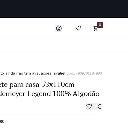
0
to ainda não tem avaliações, avalie!
Cod.: 7909301187980
te para casa 53x110cm
demeyer Legend 100% Algodão
,90