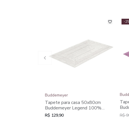
-2
Budd
Buddemeyer
Tap
Tapete para casa 50x80cm
Bud
Buddemeyer Legend 100%
Bran
Algodão
R$ 129,90
R$ 9