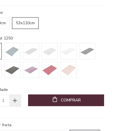
ho
0cm
53x110cm
ul 1250
dade
COMPRAR
r frete