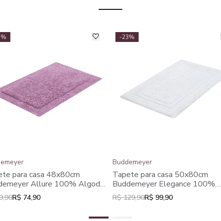
5%
-23%
emeyer
Buddemeyer
ete para casa 48x80cm
Tapete para casa 50x80cm
demeyer Allure 100% Algodão
Buddemeyer Elegance 100%
co
Algodão Branco
9,90
R$ 74,90
R$ 129,90
R$ 99,90