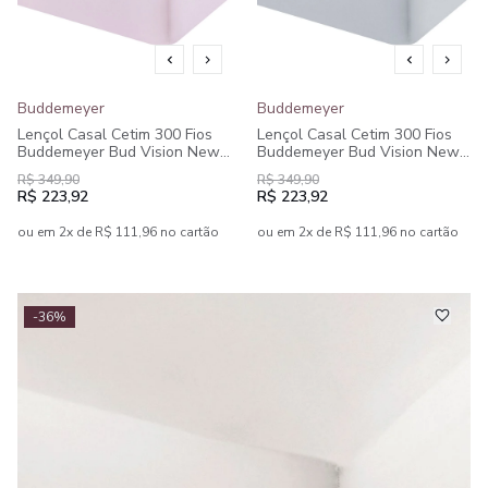
Buddemeyer
Buddemeyer
Lençol Casal Cetim 300 Fios
Lençol Casal Cetim 300 Fios
Buddemeyer Bud Vision New
Buddemeyer Bud Vision New
Colors II 100% Algodão
Colors II 100% Algodão
R$ 349,90
R$ 349,90
Penteado
Penteado
R$ 223,92
R$ 223,92
ou em 2x de R$ 111,96 no cartão
ou em 2x de R$ 111,96 no cartão
-36%