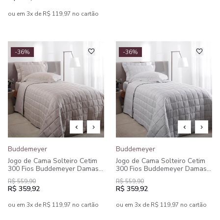
ou em 3x de R$ 119,97 no cartão
-36%
-36%
Buddemeyer
Buddemeyer
Jogo de Cama Solteiro Cetim
Jogo de Cama Solteiro Cetim
300 Fios Buddemeyer Damask
300 Fios Buddemeyer Damask
Stripes 100% Algodão
Stripes 100% Algodão
R$ 559,90
R$ 559,90
Penteado 3 peças
Penteado 3 peças
R$ 359,92
R$ 359,92
ou em 3x de R$ 119,97 no cartão
ou em 3x de R$ 119,97 no cartão