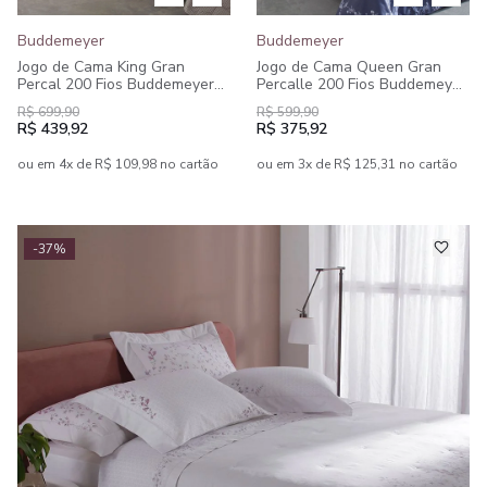
Buddemeyer
Buddemeyer
Jogo de Cama King Gran
Jogo de Cama Queen Gran
Percal 200 Fios Buddemeyer
Percalle 200 Fios Buddemeyer
Bourbon 100% Algodão
Louise 100% Algodão
R$ 699,90
R$ 599,90
Penteado Estampado 4 peças
Estampado 4 peças
R$ 439,92
R$ 375,92
ou em 4x de R$ 109,98 no cartão
ou em 3x de R$ 125,31 no cartão
-37%