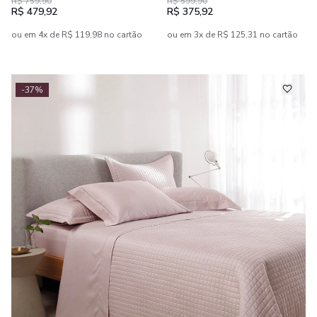
R$ 759,90
R$ 599,90
Penteado 4 peças
Estampado 4 peças
R$ 479,92
R$ 375,92
ou em 4x de R$ 119,98 no cartão
ou em 3x de R$ 125,31 no cartão
-37%