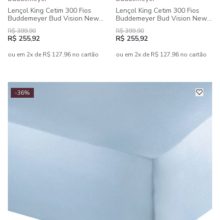
Lençol King Cetim 300 Fios
Lençol King Cetim 300 Fios
Buddemeyer Bud Vision New
Buddemeyer Bud Vision New
Colors II 100% Algodão
Colors II 100% Algodão
R$ 399,90
R$ 399,90
Penteado
Penteado
R$ 255,92
R$ 255,92
ou em 2x de R$ 127,96 no cartão
ou em 2x de R$ 127,96 no cartão
-36%