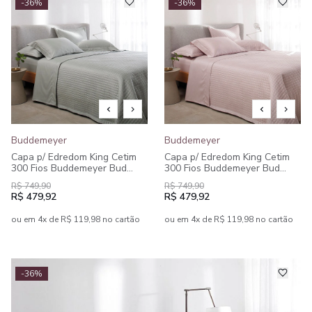
-36%
-36%
Buddemeyer
Buddemeyer
Capa p/ Edredom King Cetim
Capa p/ Edredom King Cetim
300 Fios Buddemeyer Bud
300 Fios Buddemeyer Bud
Vision New Colors II 100%
Vision New Colors II 100%
R$ 749,90
R$ 749,90
Algodão Penteado
Algodão Penteado
R$ 479,92
R$ 479,92
ou em 4x de R$ 119,98 no cartão
ou em 4x de R$ 119,98 no cartão
-36%