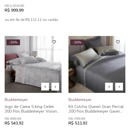
R$ 1.559,90
R$ 999,99
ou em 9x de R$ 111,11 no cartão
-36%
-36%
Buddemeyer
Buddemeyer
Jogo de Cama S.king Cetim
Kit Colcha Queen Gran Percal
300 Fios Buddemeyer Vision
200 Fios Buddemeyer Gavin
Giovanella 100% Algodão
100% Algodão Penteado
R$ 849,90
R$ 799,90
Penteado Estampado 4 peças
Estampado 3 peças
R$ 543,92
R$ 511,92