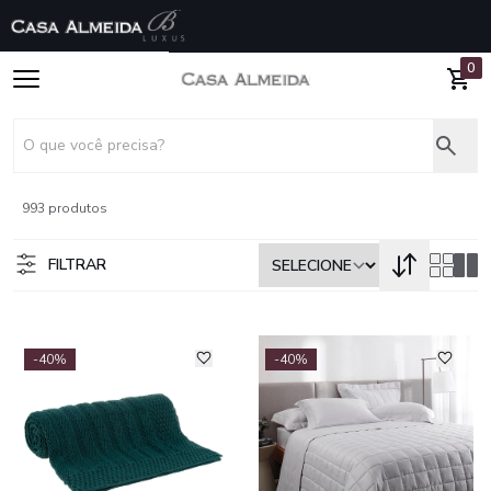
0
993 produtos
FILTRAR
-40%
-40%