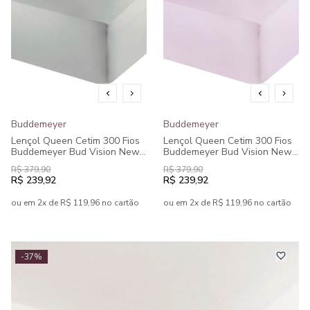
Buddemeyer
Buddemeyer
Lençol Queen Cetim 300 Fios
Lençol Queen Cetim 300 Fios
Buddemeyer Bud Vision New
Buddemeyer Bud Vision New
Colors II 100% Algodão
Colors II 100% Algodão
R$ 379,90
R$ 379,90
Penteado
Penteado
R$ 239,92
R$ 239,92
ou em 2x de R$ 119,96 no cartão
ou em 2x de R$ 119,96 no cartão
-37%