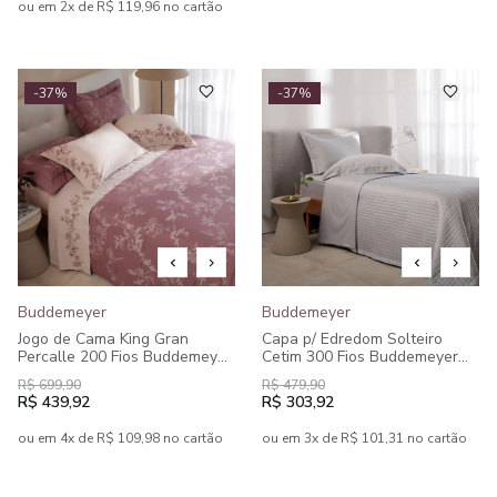
ou em 2x de R$ 119,96 no cartão
-37%
-37%
Buddemeyer
Buddemeyer
Jogo de Cama King Gran
Capa p/ Edredom Solteiro
Percalle 200 Fios Buddemeyer
Cetim 300 Fios Buddemeyer
Olga 100% Algodão Penteado
Bud Vision New Colors II
R$ 699,90
R$ 479,90
Estampado 4 peças
100% Algodão Penteado
R$ 439,92
R$ 303,92
ou em 4x de R$ 109,98 no cartão
ou em 3x de R$ 101,31 no cartão