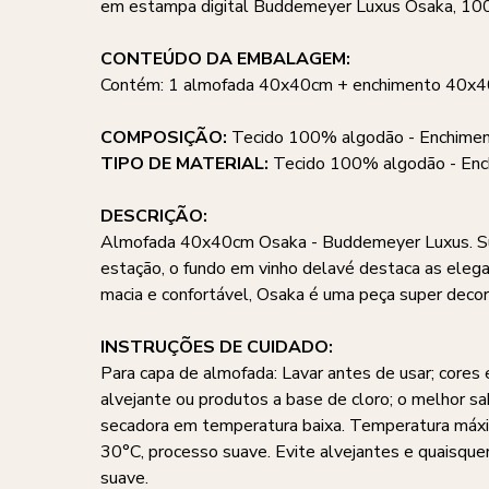
em estampa digital Buddemeyer Luxus Osaka, 10
CONTEÚDO DA EMBALAGEM:
Contém: 1 almofada 40x40cm + enchimento 40x
COMPOSIÇÃO:
Tecido 100% algodão - Enchime
TIPO DE MATERIAL:
Tecido 100% algodão - Enc
DESCRIÇÃO:
Almofada 40x40cm Osaka - Buddemeyer Luxus. Super 
estação, o fundo em vinho delavé destaca as ele
macia e confortável, Osaka é uma peça super decor
INSTRUÇÕES DE CUIDADO:
Para capa de almofada: Lavar antes de usar; cores 
alvejante ou produtos a base de cloro; o melhor sa
secadora em temperatura baixa. Temperatura máxim
30°C, processo suave. Evite alvejantes e quaisqu
suave.