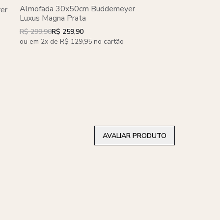
Almofada 30x50cm Buddemeyer
Almofada 30x50cm 
er
Luxus Magna Prata
Luxus Miles
R$ 299,90
R$ 299,90
R$ 259,90
ou em 2x de R$ 149,95
ou em 2x de R$ 129,95 no cartão
AVALIAR PRODUTO