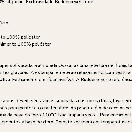
0% algodão. Exclusividade Buddemeyer Luxus
40cm
nto 100% poliéster
himento 100% poliéster
sofisticada, a almofada Osaka faz uma releitura de florais bot
gantes gravuras. A estampa remete ao relaxamento, com textura
ativa. Fechamento em zíper invisível. A Buddemeyer é referência
escuras devem ser lavadas separadas das cores claras; lavar em 
bão para manter as características do produto é o de coco ou ne
a da base do ferro 110°C. Não limpar a seco. - Para enchiment
er produtos a base de cloro. Permite secadora em temperatura b