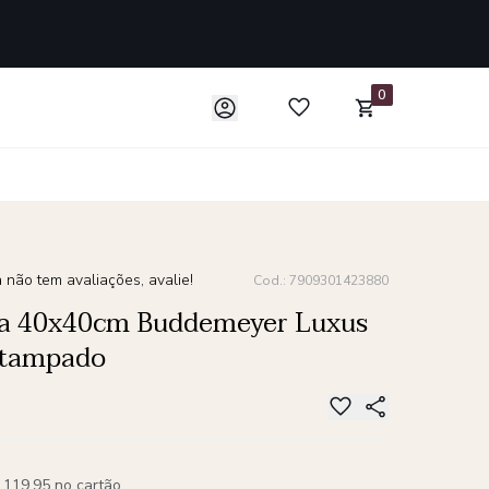
0
 não tem avaliações, avalie!
Cod.: 7909301423880
a 40x40cm Buddemeyer Luxus
stampado
 119,95 no cartão