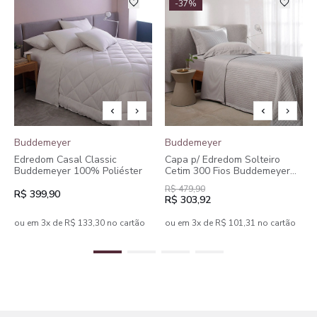
-37%
Buddemeyer
Buddemeyer
Edredom Casal Classic
Capa p/ Edredom Solteiro
Buddemeyer 100% Poliéster
Cetim 300 Fios Buddemeyer
Bud Vision New Colors II
R$ 479,90
100% Algodão Penteado
R$ 399,90
R$ 303,92
ou em 3x de R$ 133,30 no cartão
ou em 3x de R$ 101,31 no cartão