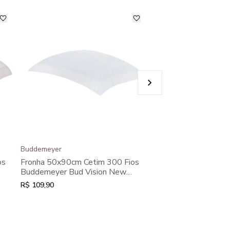
Buddemeyer
Buddemeyer
Fronha 50x90cm Cet
os
Fronha 50x90cm Cetim 300 Fios
Buddemeyer Bud Vi
Buddemeyer Bud Vision New
Colors II 100% Alg
Colors II 100% Algodão Penteado
R$ 109,90
R$ 109,90
Rosa