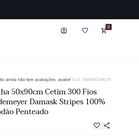
0
to ainda não tem avaliações, avalie!
Cod.: 7909301704170
ha 50x90cm Cetim 300 Fios
demeyer Damask Stripes 100%
odão Penteado