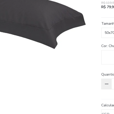
R$ 119,
R$ 79,9
Taman
50x7
Cor: C
Quanti
Calcula