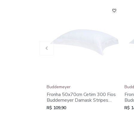
Buddemeyer
Budd
Fronha 50x70cm Cetim 300 Fios
Fron
Buddemeyer Damask Stripes
Bud
100% Algodão Penteado
100
R$ 109,90
R$ 1