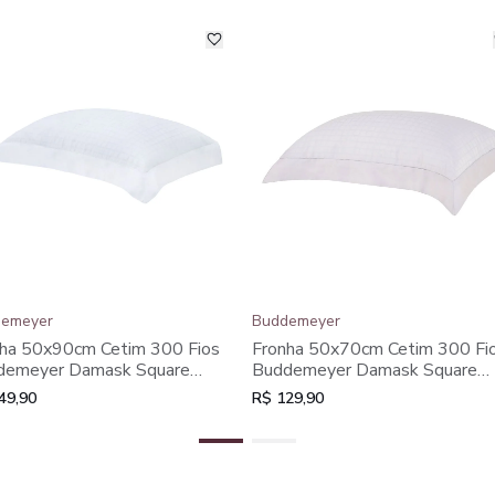
emeyer
Buddemeyer
ha 50x90cm Cetim 300 Fios
Fronha 50x70cm Cetim 300 Fi
demeyer Damask Square
Buddemeyer Damask Square
% Algodão Penteado
100% Algodão Penteado
49,90
R$ 129,90