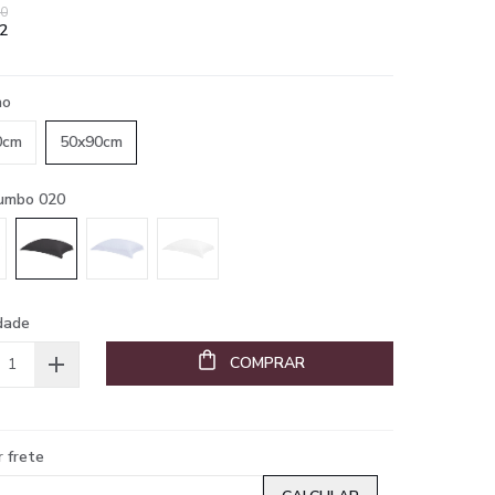
90
2
ho
0cm
50x90cm
humbo 020
dade
COMPRAR
r frete