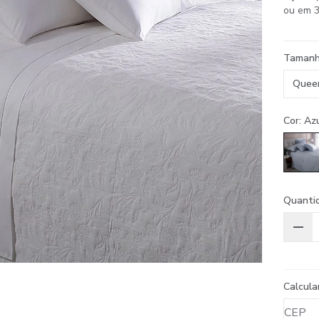
ou em 3
Taman
Quee
Cor: Az
Quanti
Calcula