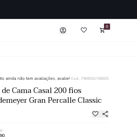
0
to ainda não tem avaliações, avalie!
Cod.: 7909301766925
 de Cama Casal 200 fios
emeyer Gran Percalle Classic
90
,90