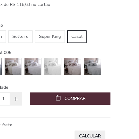
x de R$ 116,63 no cartão
ho
n
Solteiro
Super King
Casal
ul 005
dade
COMPRAR
r frete