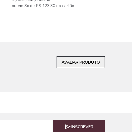
ou em 4x de R$ 107,48
ou em 3x de R$ 123,30 no cartão
AVALIAR PRODUTO
INSCREVER