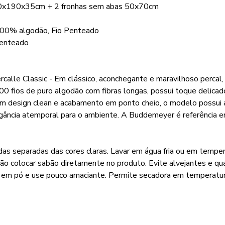
40x190x35cm + 2 fronhas sem abas 50x70cm
 100% algodão, Fio Penteado
penteado
lle Classic - Em clássico, aconchegante e maravilhoso percal, 
200 fios de puro algodão com fibras longas, possui toque deli
Com design clean e acabamento em ponto cheio, o modelo possui
gância atemporal para o ambiente. A Buddemeyer é referência em
das separadas das cores claras. Lavar em água fria ou em tempe
Não colocar sabão diretamente no produto. Evite alvejantes e qu
o em pó e use pouco amaciante. Permite secadora em temperatur