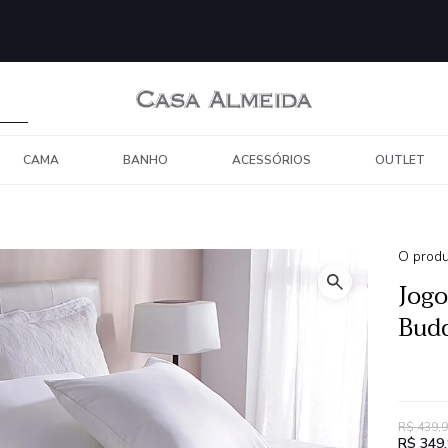
CAMA
BANHO
ACESSÓRIOS
OUTLET
O produ
Jogo
Budd
R$ 439,
R$ 349