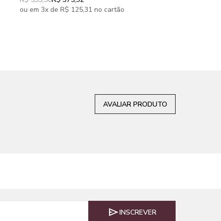
peças
peças
ou em 3x de R$ 125,31
ou em 3x de R$ 125,31 no cartão
AVALIAR PRODUTO
INSCREVER