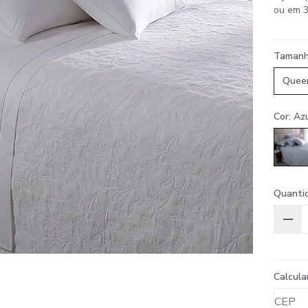
ou em 3
Taman
Quee
Cor: Az
Quanti
Calcula