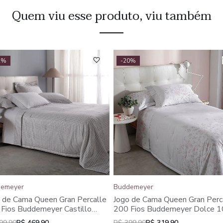
Quem viu esse produto, viu também
2%
-20%
emeyer
Buddemeyer
 de Cama Queen Gran Percalle
Jogo de Cama Queen Gran Perc
Fios Buddemeyer Castillo
200 Fios Buddemeyer Dolce 
% Algodão Estampado 4
Algodão Estampado 4 peças
99,90
R$ 469,90
R$ 399,90
R$ 319,90