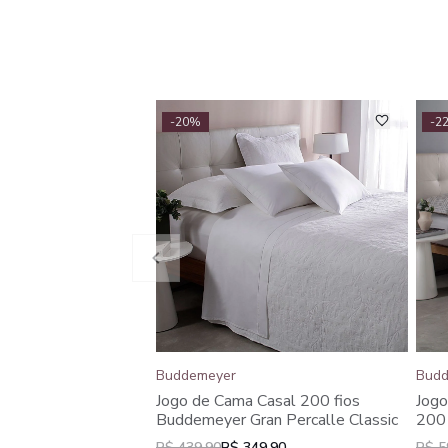
-20%
-2
Buddemeyer
Budd
Jogo de Cama Casal 200 fios
Jogo
Buddemeyer Gran Percalle Classic
200 
100
R$ 439,90
R$ 349,90
R$ 5