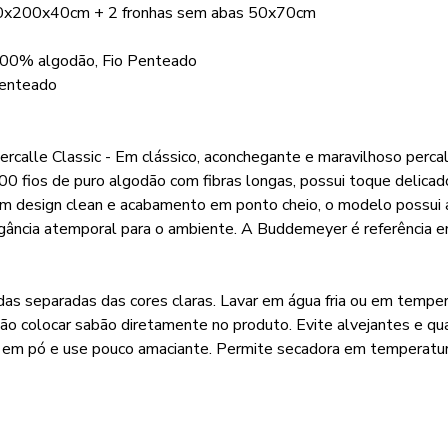
60x200x40cm + 2 fronhas sem abas 50x70cm
 100% algodão, Fio Penteado
penteado
lle Classic - Em clássico, aconchegante e maravilhoso percal,
200 fios de puro algodão com fibras longas, possui toque deli
Com design clean e acabamento em ponto cheio, o modelo possui
gância atemporal para o ambiente. A Buddemeyer é referência em
das separadas das cores claras. Lavar em água fria ou em tempe
Não colocar sabão diretamente no produto. Evite alvejantes e qu
o em pó e use pouco amaciante. Permite secadora em temperatur