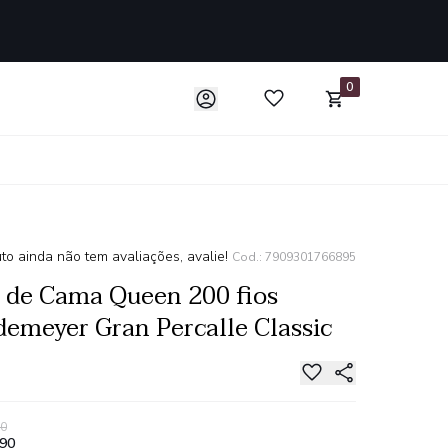
0
to ainda não tem avaliações, avalie!
Cod.: 7909301766895
 de Cama Queen 200 fios
emeyer Gran Percalle Classic
90
,90