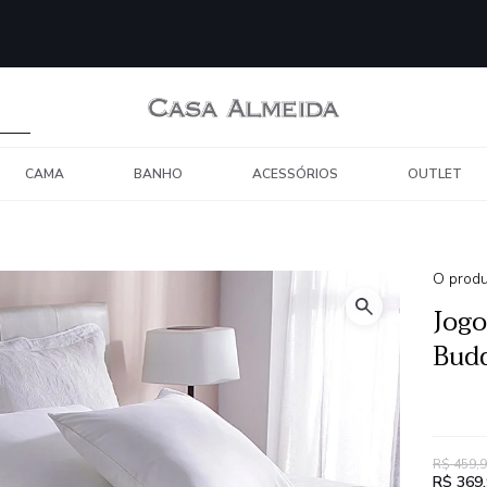
CAMA
BANHO
ACESSÓRIOS
OUTLET
O produ
Jogo
Budd
R$ 459,
R$ 369