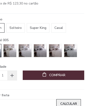
x de R$ 123,30 no cartão
ho
n
Solteiro
Super King
Casal
ul 005
dade
COMPRAR
r frete