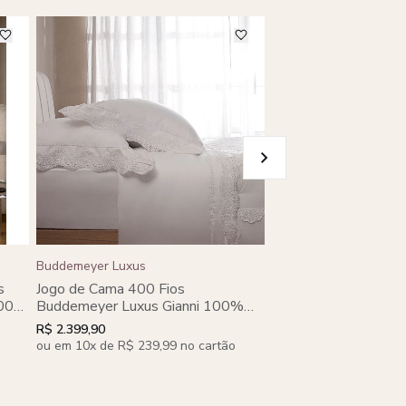
Buddemeyer Luxus
Buddemeyer Luxus
Jogo de Cama Queen
s
Jogo de Cama 400 Fios
Buddemeyer Luxus
100%
Buddemeyer Luxus Gianni 100%
Algodão Penteado 4
nco
Algodão Penteado Branco 4 peças
R$ 4.500,00
R$ 2.399,90
ou em 10x de R$ 450,0
ou em 10x de R$ 239,99 no cartão