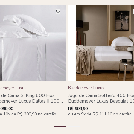
emeyer Luxus
Buddemeyer Luxus
 de Cama S. King 600 Fios
Jogo de Cama Solteiro 400 Fio
emeyer Luxus Dallas II 100%
Buddemeyer Luxus Basquiat 
dão Penteado Azul 4 peças
Algodão Penteado Branco/Bra
.099,00
R$ 999,90
3 peças
m 10x de R$ 209,90 no cartão
ou em 9x de R$ 111,10 no cartão