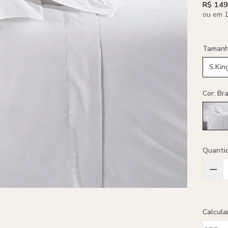
R$ 1.49
ou em 1
Taman
S.Kin
Cor: Br
Quanti
Calcula