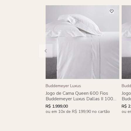
Buddemeyer Luxus
Budd
Jogo de Cama Queen 600 Fios
Jogo
Buddemeyer Luxus Dallas II 100%
Budd
Algodão Penteado Bege
Algo
R$ 1.999,00
R$ 2
Champagne 4 peças
ou em 10x de R$ 199,90 no cartão
ou e