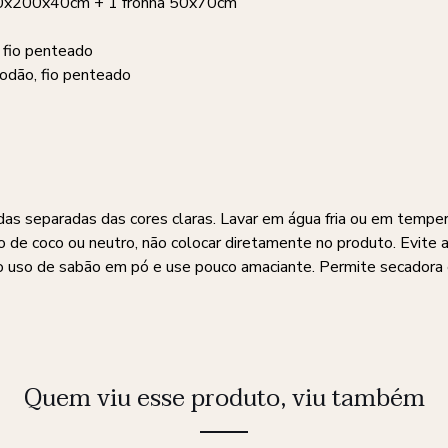
00x200x40cm + 1 fronha 50x70cm
 fio penteado
odão, fio penteado
das separadas das cores claras. Lavar em água fria ou em tempe
o de coco ou neutro, não colocar diretamente no produto. Evite 
no uso de sabão em pó e use pouco amaciante. Permite secador
Quem viu esse produto, viu também