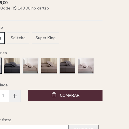
9,00
0x de R$ 149,90 no cartão
ho
g
Solteiro
Super King
anco
dade
COMPRAR
r frete