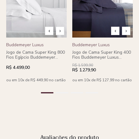
Buddemeyer Luxus
Buddemeyer Luxus
Jogo de Cama Super King 800
Jogo de Cama Super King 400
Fios Egípcio Buddemeyer
Fios Buddemeyer Luxus
Luxus Trento 100% Algodão
Basquiat 100% Algodão
R$ 1.599,90
Penteado c/ bordado Bege 4
Penteado Verde/Verde 4
R$ 4.499,00
R$ 1.279,90
peças
peças
ou em 10x de R$ 449,90 no cartão
ou em 10x de R$ 127,99 no cartão
Avaliações do produto