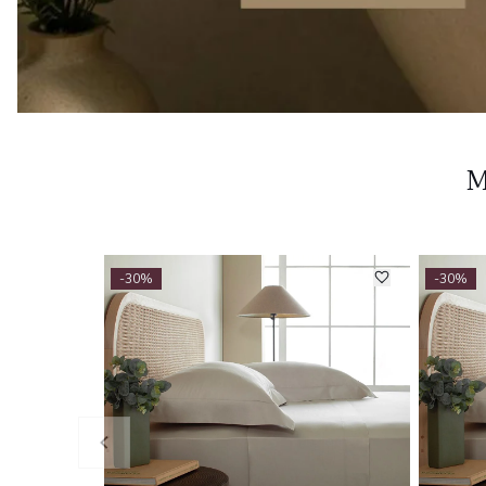
M
-30%
-30%