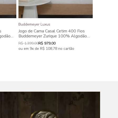
Buddemeyer Luxus
Buddemeyer 
s
Jogo de Cama Casal Cetim 400 Fios
Cobertor Q
godão
Buddemeyer Zurique 100% Algodão
Alpi Branco
Branco 4 peças
R$ 599,90
R$ 1.399,00
R$ 979,00
ou em 5x de 
ou em 9x de R$ 108,78 no cartão