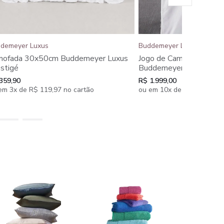
demeyer Luxus
Buddemeyer Luxus
mofada 30x50cm Buddemeyer Luxus
Jogo de Cama Queen 60
stigé
Buddemeyer Luxus Dall
Algodão Penteado 4 pe
359,90
R$ 1.999,00
em 3x de R$ 119,97 no cartão
ou em 10x de R$ 199,90 n