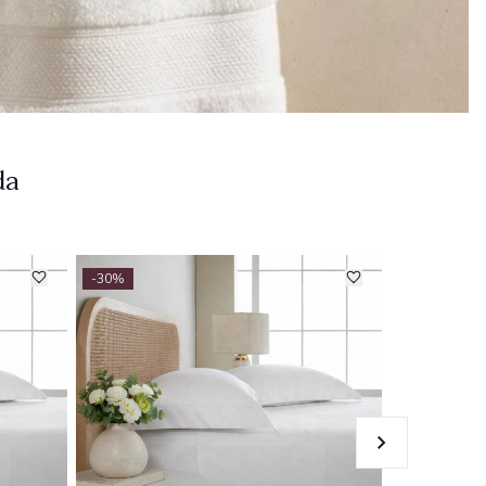
da
-30%