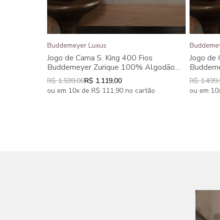
Buddemeyer Luxus
Buddemey
Jogo de Cama S. King 400 Fios
Jogo de
Buddemeyer Zurique 100% Algodão
Buddeme
Bege 4 peças
Bege 4 
R$ 1.599,00
R$ 1.119,00
R$ 1.499
ou em 10x de R$ 111,90 no cartão
ou em 10x