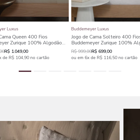
er Luxus
Buddemeyer Luxus
 Cama Queen 400 Fios
Jogo de Cama Solteiro 400 Fio
yer Zurique 100% Algodão
Buddemeyer Zurique 100% Al
peças
Branco 3 peças
,00
R$ 1.049,00
R$ 999,00
R$ 699,00
 de R$ 104,90 no cartão
ou em 6x de R$ 116,50 no cartão