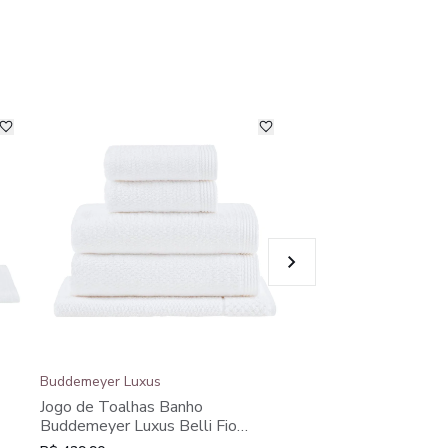
-14%
Buddemeyer Luxus
Buddemeyer
Jogo de Toalhas Banho
Jogo de Toalhas Bu
Buddemeyer Luxus Belli Fio
Air Cotton Banho Kak
Pentedo Soft 5 Peças