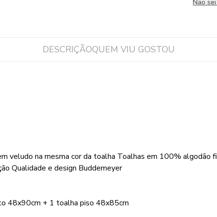
Não se
DESCRIÇÃO
QUEM VIU GOSTOU
 em veludo na mesma cor da toalha Toalhas em 100% algodão fio
orção Qualidade e design Buddemeyer
sto 48x90cm + 1 toalha piso 48x85cm