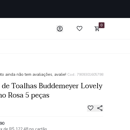
0
to ainda não tem avaliações, avalie!
Cod.: 7909301605798
 de Toalhas Buddemeyer Lovely
o Rosa 5 peças
,90
x de R$ 122,48 no cartão