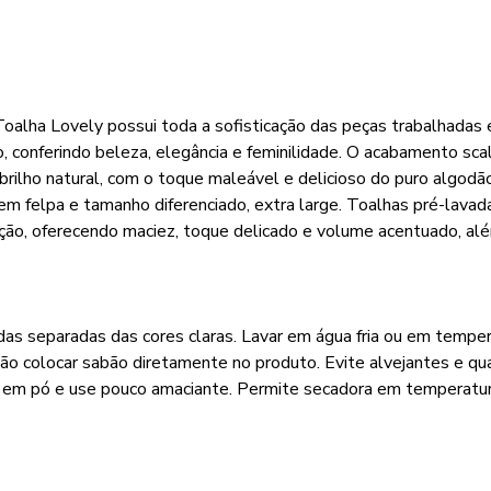
 Toalha Lovely possui toda a sofisticação das peças trabalhadas
 conferindo beleza, elegância e feminilidade. O acabamento scal
brilho natural, com o toque maleável e delicioso do puro algodã
em felpa e tamanho diferenciado, extra large. Toalhas pré-lava
o, oferecendo maciez, toque delicado e volume acentuado, além 
das separadas das cores claras. Lavar em água fria ou em tempe
Não colocar sabão diretamente no produto. Evite alvejantes e qu
o em pó e use pouco amaciante. Permite secadora em temperatur