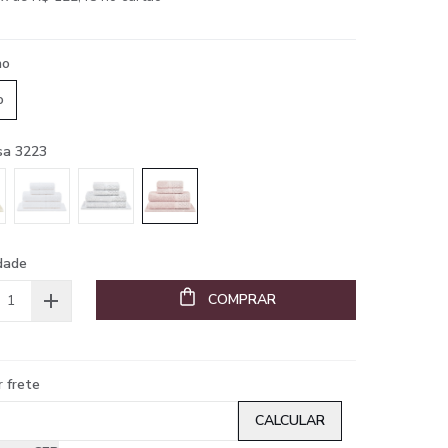
ho
o
sa 3223
dade
COMPRAR
r frete