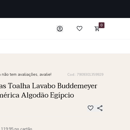
0
 não tem avaliações, avalie!
Cod.: 7909301359929
ças Toalha Lavabo Buddemeyer
érica Algodão Egípcio
 119,95 no cartão