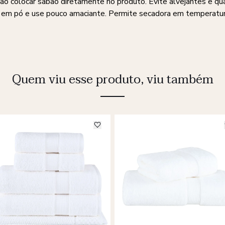
Não colocar sabão diretamente no produto. Evite alvejantes e qu
o em pó e use pouco amaciante. Permite secadora em temperatur
Quem viu esse produto, viu também