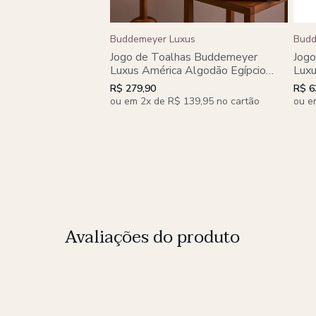
Buddemeyer Luxus
Budd
Jogo de Toalhas Buddemeyer
Jog
Luxus América Algodão Egípcio
Luxu
Banho 2 Peças
Ban
R$ 279,90
R$ 6
ou em 2x de R$ 139,95 no cartão
ou e
Avaliações do produto