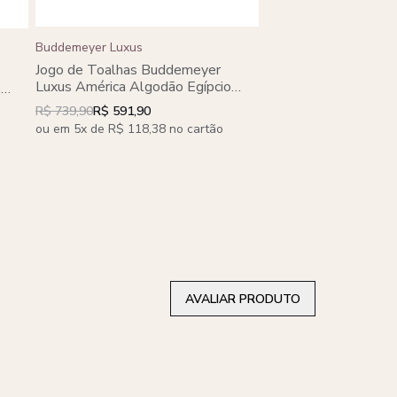
Buddemeyer Luxus
Buddemeyer
Jogo de Toalhas Buddemeyer
Kit 6 peças Toalha 
Luxus América Algodão Egípcio
o
Buddemeyer Algodão
Gigante 5 Peças
R$ 739,90
R$ 591,90
R$ 179,90
ou em 5x de R$ 118,38 no cartão
AVALIAR PRODUTO