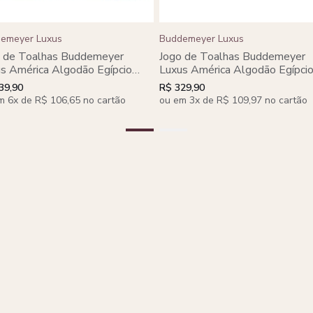
emeyer Luxus
Buddemeyer Luxus
o de Toalhas Buddemeyer
Jogo de Toalhas Buddemeyer
s América Algodão Egípcio
Luxus América Algodão Egípci
ho 5 Peças
Gigante 2 Peças
39,90
R$ 329,90
m 6x de R$ 106,65 no cartão
ou em 3x de R$ 109,97 no cartão