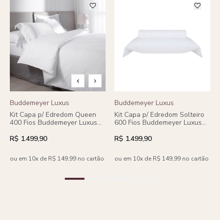
Buddemeyer Luxus
Buddemeyer Luxus
Kit Capa p/ Edredom Queen
Kit Capa p/ Edredom Solteiro
400 Fios Buddemeyer Luxus
600 Fios Buddemeyer Luxus
Basquiat 100% Algodão
Dallas II 100% Algodão
Penteado 3 peças
Penteado Branco 2 peças
R$ 1.499,90
R$ 1.499,90
ou em 10x de R$ 149,99 no cartão
ou em 10x de R$ 149,99 no cartão