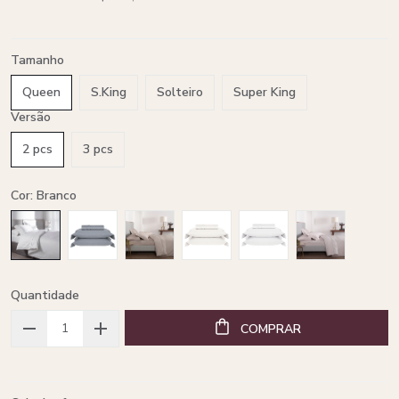
Tamanho
Queen
S.King
Solteiro
Super King
Versão
2 pcs
3 pcs
Cor: Branco
Quantidade
COMPRAR