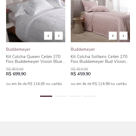
Buddemeyer
Buddemeyer
Kit Colcha Queen Cetim 270
Kit Colcha Solteiro Cetim 270
Fios Buddemeyer Vision Blue
Fios Buddemeyer Bud Vision
Daisy 100% Algodão
New Colors II 100% Algodão
R$ 859,90
R$ 659,90
Penteado Estampado 3 peças
Penteado 2 peças
R$ 699,90
R$ 459,90
ou em 6x de R$ 116,65 no cartão
ou em 4x de R$ 114,98 no cartão