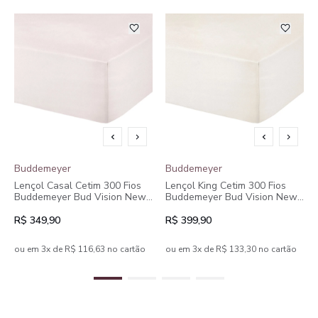
Buddemeyer
Buddemeyer
Lençol Casal Cetim 300 Fios
Lençol King Cetim 300 Fios
Buddemeyer Bud Vision New
Buddemeyer Bud Vision New
Colors II 100% Algodão
Colors II 100% Algodão
Penteado Rosa
Penteado Rosa
R$ 349,90
R$ 399,90
ou em 3x de R$ 116,63 no cartão
ou em 3x de R$ 133,30 no cartão