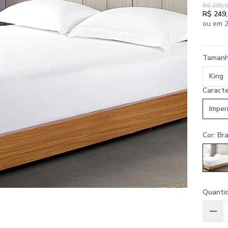
R$ 299,
R$ 249
ou em 2
Taman
King
Caracte
Imper
Cor: Br
Quanti