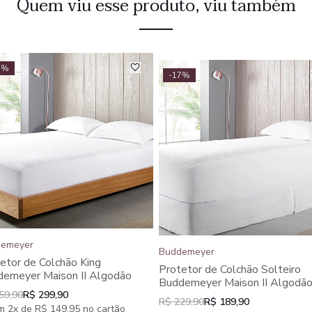
Quem viu esse produto, viu também
7%
-17%
emeyer
Buddemeyer
etor de Colchão King
Protetor de Colchão Solteiro
emeyer Maison II Algodão
Buddemeyer Maison II Algodã
59,90
R$ 299,90
R$ 229,90
R$ 189,90
m 2x de R$ 149,95 no cartão