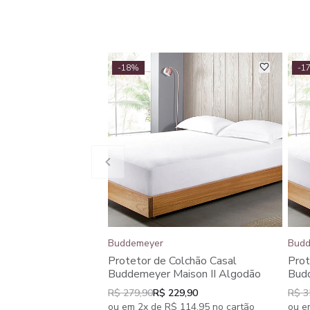
-18%
-1
Buddemeyer
Budd
Protetor de Colchão Casal
Prot
Buddemeyer Maison II Algodão
Budd
R$ 279,90
R$ 229,90
R$ 3
ou em 2x de R$ 114,95 no cartão
ou e