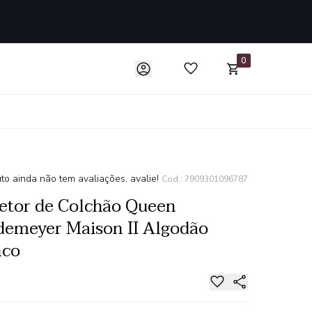
0
to ainda não tem avaliações, avalie!
Cod.: 7909301096787
etor de Colchão Queen
emeyer Maison II Algodão
nco