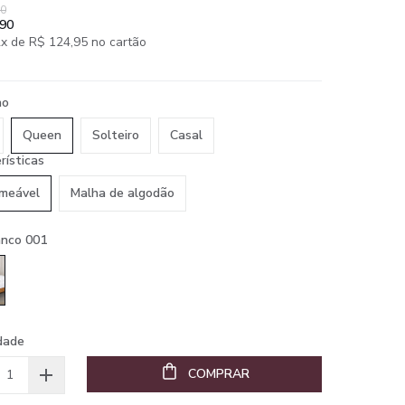
90
,90
x de R$ 124,95 no cartão
ho
Queen
Solteiro
Casal
rísticas
meável
Malha de algodão
anco 001
dade
COMPRAR