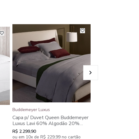
Buddemeyer Luxus
Buddemeyer Luxus
Jogo de Cama Quee
Capa p/ Duvet Queen Buddemeyer
Luxus Lavi 60% Al
Luxus Lavi 60% Algodão 20%
o
Viscose 20% Lã. Al
Viscose 20% Lã. Algodão
R$ 2.799,90
R$ 2.299,90
Penteado Cinza , 4 p
Penteado Cinza
ou em 10x de R$ 279,9
ou em 10x de R$ 229,99 no cartão