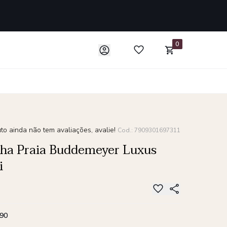
0
to ainda não tem avaliações, avalie!
Cod.: 7909301697311
ha Praia Buddemeyer Luxus
i
,90