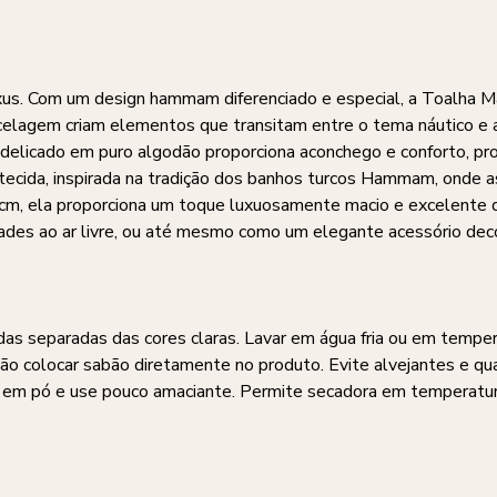
us. Com um design hammam diferenciado e especial, a Toalha Mau
ecelagem criam elementos que transitam entre o tema náutico e 
e delicado em puro algodão proporciona aconchego e conforto,
cida, inspirada na tradição dos banhos turcos Hammam, onde as 
m, ela proporciona um toque luxuosamente macio e excelente d
idades ao ar livre, ou até mesmo como um elegante acessório de
das separadas das cores claras. Lavar em água fria ou em tempe
Não colocar sabão diretamente no produto. Evite alvejantes e qu
o em pó e use pouco amaciante. Permite secadora em temperatur