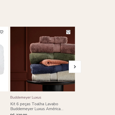
Buddemeyer Luxus
Buddemeyer Luxus
Kit 6 peças Toalha Lavabo
Kit 6 peças Toalha 
Buddemeyer Luxus América
Buddemeyer Luxus Ba
Algodão Egípcio