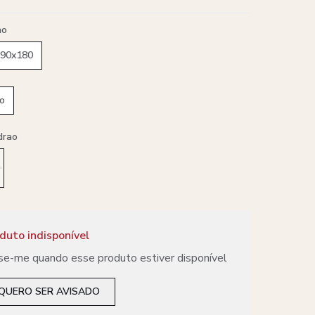
ho
 90x180
o
drao
duto indisponível
se-me quando esse produto estiver disponível
QUERO SER AVISADO