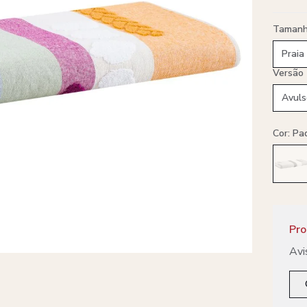
Taman
Praia
Versão
Avuls
Cor: Pa
Pro
Avi