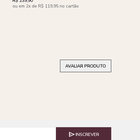
R$ 239,90
Bege
R$ 159,90
ou em 2x de R$ 119,95 no cartão
AVALIAR PRODUTO
INSCREVER