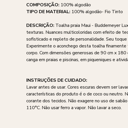
COMPOSIÇÃO:
100% algodão
TIPO DE MATERIAL:
100% algodão- Fio Tinto
DESCRIÇÃO:
Toalha praia Maui - Buddemeyer Lux
texturas. Nuances multicoloridas com efeito de t
sofisticado e repleto de personalidade. Seu toqu
Experimente o aconchego desta toalha finamente te
corpo. Com dimensões generosas de 90 cm x 180 c
canga em praias e piscinas, em piqueniques e ativ
INSTRUÇÕES DE CUIDADO:
Lavar antes de usar. Cores escuras devem ser lava
características do produto é o de coco ou neutro. 
corante dos tecidos. Não exagere no uso de sabã
110°C. Não usar ferro a vapor. Não lavar a seco.