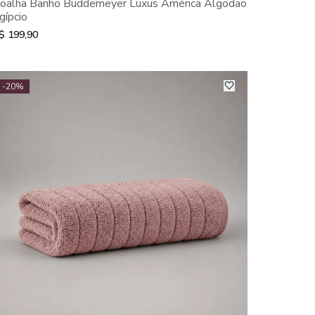
oalha Banho Buddemeyer Luxus América Algodão
gípcio
$ 199,90
-20%