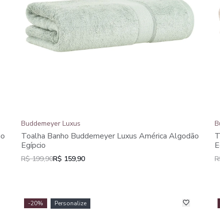
Buddemeyer Luxus
B
ão
Toalha Banho Buddemeyer Luxus América Algodão
T
Egípcio
E
R$ 199,90
R$ 159,90
R
-20%
Personalize