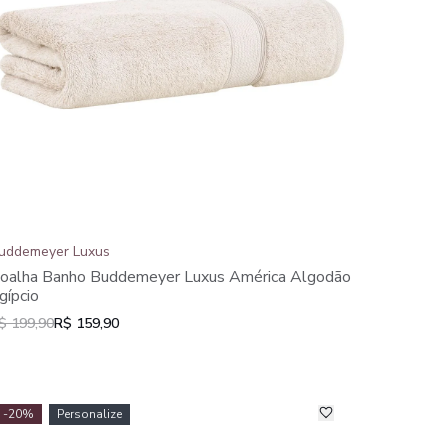
uddemeyer Luxus
oalha Banho Buddemeyer Luxus América Algodão
gípcio
$ 199,90
R$ 159,90
-20%
Personalize