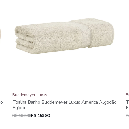
Buddemeyer Luxus
B
ão
Toalha Banho Buddemeyer Luxus América Algodão
T
Egípcio
E
R$ 199,90
R$ 159,90
R