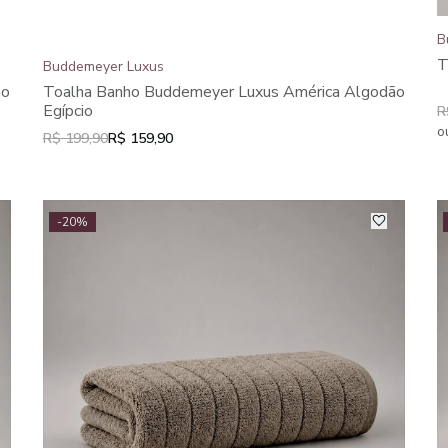
B
T
Buddemeyer Luxus
ão
Toalha Banho Buddemeyer Luxus América Algodão
Egípcio
R
o
R$ 199,90
R$ 159,90
-20%