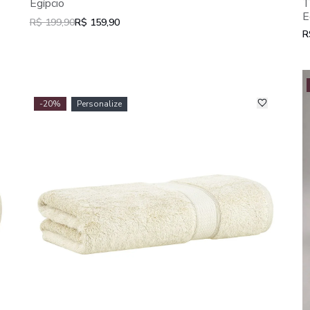
Egípcio
T
E
R$ 199,90
R$ 159,90
R
-20%
Personalize