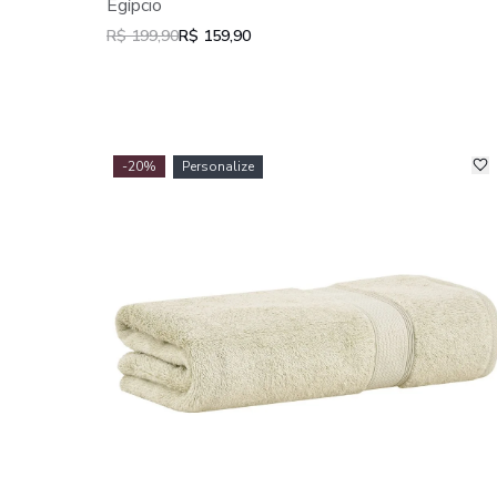
Egípcio
R$ 199,90
R$ 159,90
-20%
Personalize