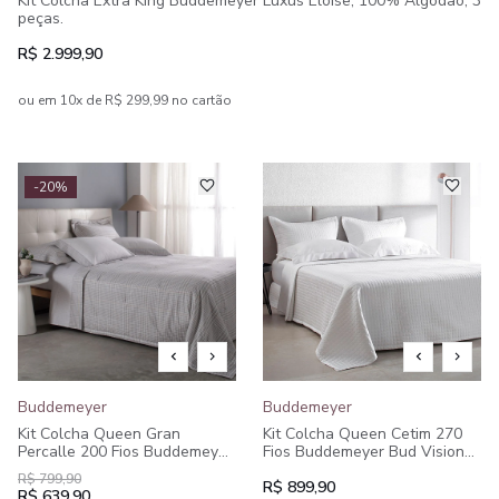
Kit Colcha Extra King Buddemeyer Luxus Eloise, 100% Algodão, 3
peças.
R$ 2.999,90
ou em 10x de R$ 299,99 no cartão
-20%
Buddemeyer
Buddemeyer
Kit Colcha Queen Gran
Kit Colcha Queen Cetim 270
Percalle 200 Fios Buddemeyer
Fios Buddemeyer Bud Vision
Castillo 100% Algodão
New Colors II 100% Algodão
R$ 799,90
Estampado 3 peças
Penteado 3 peças
R$ 899,90
R$ 639,90