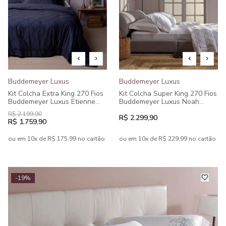
Buddemeyer Luxus
Buddemeyer Luxus
Kit Colcha Extra King 270 Fios
Kit Colcha Super King 270 Fios
Buddemeyer Luxus Etienne
Buddemeyer Luxus Noah
100% Algodão Penteado Azul
100% Algodão Penteado 3
R$ 2.199,90
3 peças
peças
R$ 2.299,90
R$ 1.759,90
ou em 10x de R$ 175,99 no cartão
ou em 10x de R$ 229,99 no cartão
-19%