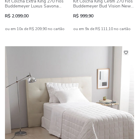
Kit Colcha Extra King 270 Fios
Kit Colcha King Cetim 270 Fios
Buddemeyer Luxus Savona
Buddemeyer Bud Vision New
100% Algodão Penteado 3
Colors II 100% Algodão
peças
Penteado 3 peças
R$ 2.099,00
R$ 999,90
ou em 10x de R$ 209,90 no cartão
ou em 9x de R$ 111,10 no cartão