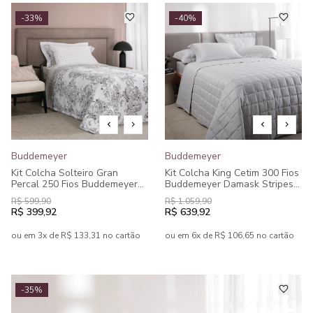
-33%
-40%
Buddemeyer
Buddemeyer
Kit Colcha Solteiro Gran
Kit Colcha King Cetim 300 Fios
Percal 250 Fios Buddemeyer
Buddemeyer Damask Stripes
Intense Yasmin 100% Algodão
100% Algodão Penteado 3
R$ 599,90
R$ 1.059,90
Penteado Estampado 2 peças
peças
R$ 399,92
R$ 639,92
ou em 3x de R$ 133,31 no cartão
ou em 6x de R$ 106,65 no cartão
-35%