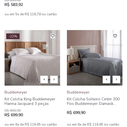
R$ 899,90
R$ 583,92
ou em 5x de R$ 116,78 no cartão
-22%
Buddemeyer
Buddemeyer
Kit Colcha King Buddemeyer
Kit Colcha Solteiro Cetim 300
Hanna Jacquard 3 peças
Fios Buddemeyer Damask
Square 100% Algodão
R$ 899,90
Penteado 2 peças
R$ 699,90
R$ 699,90
ou em 6x de R$ 116,65 no cartão
ou em 6x de R$ 116,65 no cartão