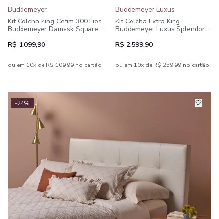
Buddemeyer
Buddemeyer Luxus
Kit Colcha King Cetim 300 Fios
Kit Colcha Extra King
Buddemeyer Damask Square
Buddemeyer Luxus Splendore,
100% Algodão Penteado 3
300 fios 100% Algodão, 3
peças
peças.
R$ 1.099,90
R$ 2.599,90
ou em 10x de R$ 109,99 no cartão
ou em 10x de R$ 259,99 no cartão
-24%