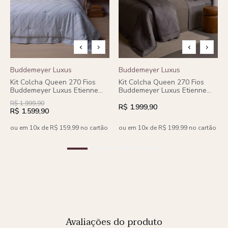
Buddemeyer Luxus
Buddemeyer Luxus
Kit Colcha Queen 270 Fios
Kit Colcha Queen 270 Fios
Buddemeyer Luxus Etienne
Buddemeyer Luxus Etienne
100% Algodão Penteado 3
100% Algodão Penteado 3
R$ 1.999,90
peças
peças
R$ 1.999,90
R$ 1.599,90
ou em 10x de R$ 159,99 no cartão
ou em 10x de R$ 199,99 no cartão
Avaliações do produto