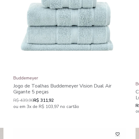
Buddemeyer
B
Jogo de Toalhas Buddemeyer Vision Dual Air
Gigante 5 peças
C
L
R$ 439,90
R$ 311,92
R
ou em 3x de R$ 103,97 no cartão
o