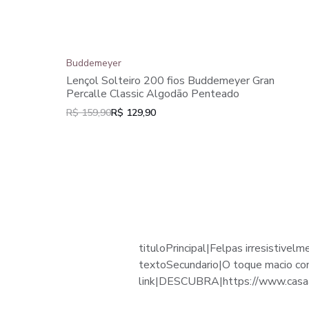
Buddemeyer
Lençol Solteiro 200 fios Buddemeyer Gran
Percalle Classic Algodão Penteado
R$ 159,90
R$ 129,90
tituloPrincipal|
Felpas irresistivel
textoSecundario|
O toque macio con
link|
DESCUBRA|https://www.casaal