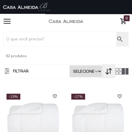
0
62 produtos
FILTRAR
-19%
-17%