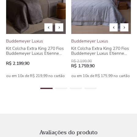
Buddemeyer Luxus
Buddemeyer Luxus
Kit Colcha Extra King 270 Fios
Kit Colcha Extra King 270 Fios
Buddemeyer Luxus Etienne
Buddemeyer Luxus Etienne
100% Algodão Penteado 3
100% Algodão Penteado 3
R$ 2.199,90
peças
peças
R$ 2.199,90
R$ 1.759,90
ou em 10x de R$ 219,99 no cartão
ou em 10x de R$ 175,99 no cartão
Avaliações do produto