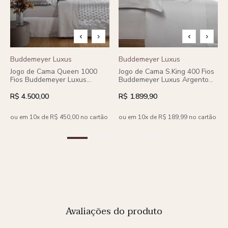
Buddemeyer Luxus
Buddemeyer Luxus
Jogo de Cama Queen 1000
Jogo de Cama S.King 400 Fios
Fios Buddemeyer Luxus
Buddemeyer Luxus Argento
Modena 100% Algodão
100% Algodão Penteado 4
Penteado 4 peças
peças
R$ 4.500,00
R$ 1.899,90
ou em 10x de R$ 450,00 no cartão
ou em 10x de R$ 189,99 no cartão
Avaliações do produto