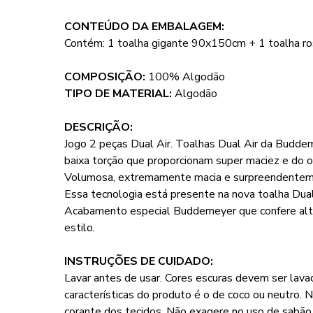
CONTEÚDO DA EMBALAGEM:
Contém: 1 toalha gigante 90x150cm + 1 toalha 
COMPOSIÇÃO:
100% Algodão
TIPO DE MATERIAL:
Algodão
DESCRIÇÃO:
Jogo 2 peças Dual Air. Toalhas Dual Air da Budde
baixa torção que proporcionam super maciez e do 
Volumosa, extremamente macia e surpreendentement
Essa tecnologia está presente na nova toalha Dua
Acabamento especial Buddemeyer que confere alta 
estilo.
INSTRUÇÕES DE CUIDADO:
Lavar antes de usar. Cores escuras devem ser lava
características do produto é o de coco ou neutro. 
corante dos tecidos. Não exagere no uso de sabã