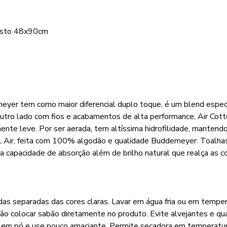
rosto 48x90cm
meyer tem como maior diferencial duplo toque, é um blend espe
outro lado com fios e acabamentos de alta performance, Air Cot
e leve. Por ser aerada, tem altíssima hidrofilidade, mantendo
l Air, feita com 100% algodão e qualidade Buddemeyer. Toalha
capacidade de absorção além de brilho natural que realça as c
das separadas das cores claras. Lavar em água fria ou em tempe
Não colocar sabão diretamente no produto. Evite alvejantes e qu
o em pó e use pouco amaciante. Permite secadora em temperatur