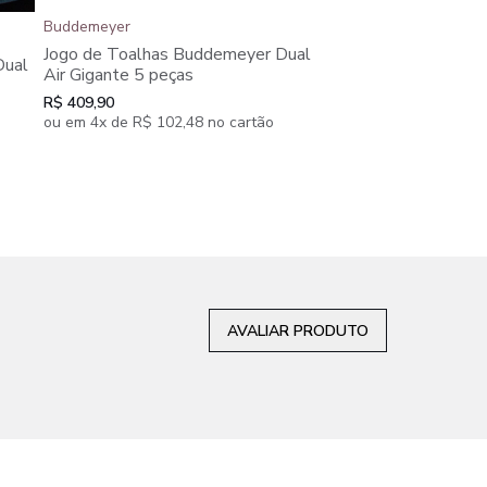
Buddemeyer
Buddemeyer
Jogo de Toalhas Buddemeyer Dual
Jogo de Toalhas Bu
Dual
Air Gigante 5 peças
Penteado Canelado
R$ 409,90
100% Algodão Gigan
R$ 199,90
ou em 4x de R$ 102,48 no cartão
peças
AVALIAR PRODUTO