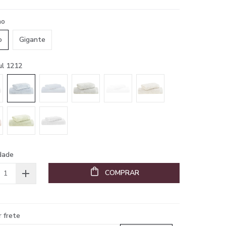
ho
o
Gigante
ul 1212
dade
COMPRAR
r frete