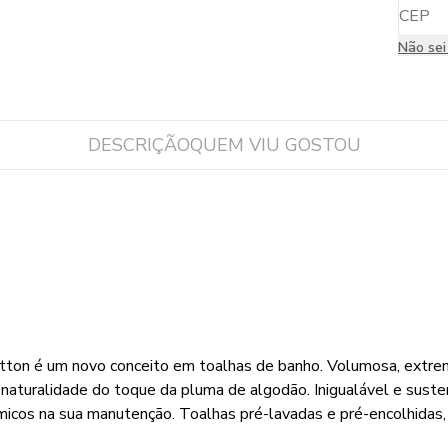
Não se
DESCRIÇÃO
QUEM VIU GOSTOU
otton é um novo conceito em toalhas de banho. Volumosa, extr
a naturalidade do toque da pluma de algodão. Inigualável e sust
icos na sua manutenção. Toalhas pré-lavadas e pré-encolhidas, 