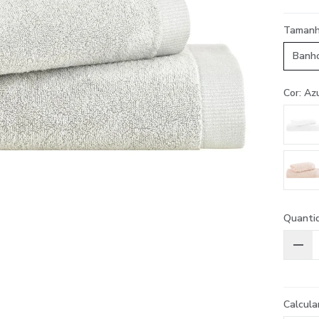
Taman
Banh
Cor: Az
Quanti
Calcula