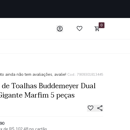
0
to ainda não tem avaliações, avalie!
Cod.: 7909301813445
 de Toalhas Buddemeyer Dual
Gigante Marfim 5 peças
,90
x de R$ 102,48 no cartão