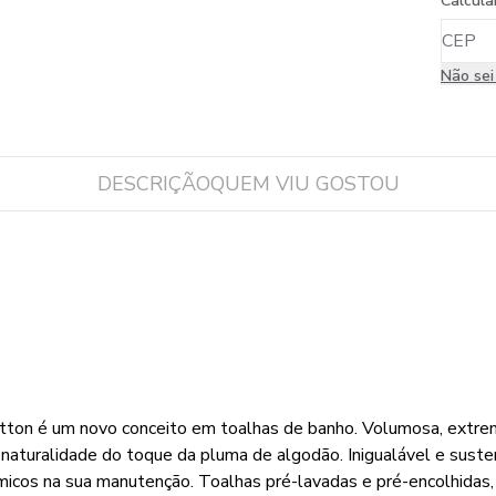
Calcula
Não se
DESCRIÇÃO
QUEM VIU GOSTOU
otton é um novo conceito em toalhas de banho. Volumosa, extr
a naturalidade do toque da pluma de algodão. Inigualável e sust
icos na sua manutenção. Toalhas pré-lavadas e pré-encolhidas, 