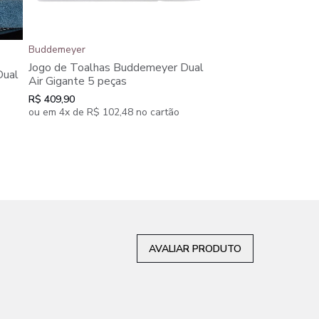
Buddemeyer Luxus
Buddemeyer
Jogo de Toalhas Bu
Jogo de Toalhas Buddemeyer Dual
Dual
Magno Dual Air Giga
Air Gigante 5 peças
R$ 349,90
R$ 409,90
ou em 3x de R$ 116,63
ou em 4x de R$ 102,48 no cartão
AVALIAR PRODUTO