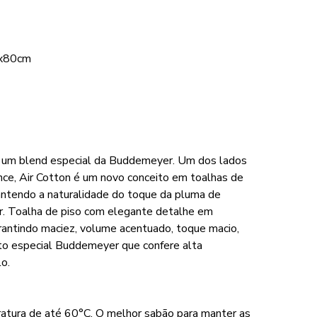
8x80cm
 é um blend especial da Buddemeyer. Um dos lados
nce, Air Cotton é um novo conceito em toalhas de
antendo a naturalidade do toque da pluma de
r. Toalha de piso com elegante detalhe em
rantindo maciez, volume acentuado, toque macio,
to especial Buddemeyer que confere alta
o.
ratura de até 60°C. O melhor sabão para manter as