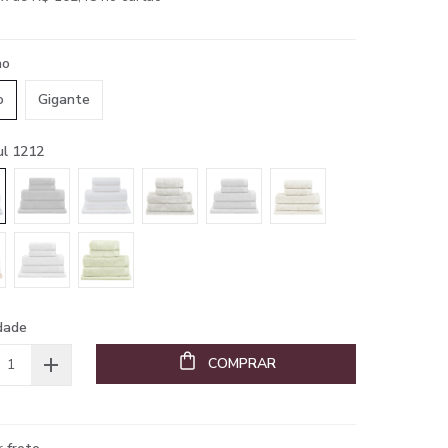
ho
o
Gigante
ul 1212
dade
COMPRAR