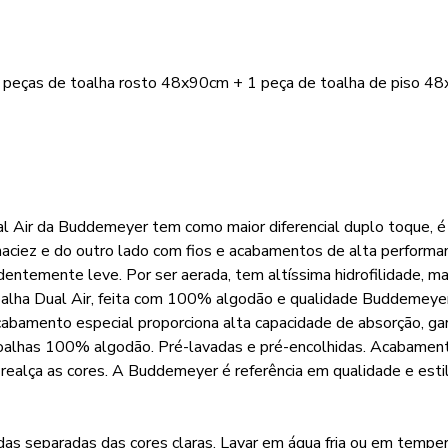
 peças de toalha rosto 48x90cm + 1 peça de toalha de piso 4
ual Air da Buddemeyer tem como maior diferencial duplo toque,
maciez e do outro lado com fios e acabamentos de alta performa
ntemente leve. Por ser aerada, tem altíssima hidrofilidade, m
oalha Dual Air, feita com 100% algodão e qualidade Buddemeye
cabamento especial proporciona alta capacidade de absorção, ga
oalhas 100% algodão. Pré-lavadas e pré-encolhidas. Acabamen
realça as cores. A Buddemeyer é referência em qualidade e estil
das separadas das cores claras. Lavar em água fria ou em tempe