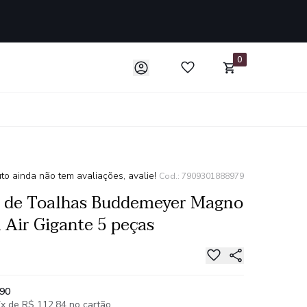
0
to ainda não tem avaliações, avalie!
Cod.: 7909301888979
o de Toalhas Buddemeyer Magno
 Air Gigante 5 peças
,90
x de R$ 112,84 no cartão