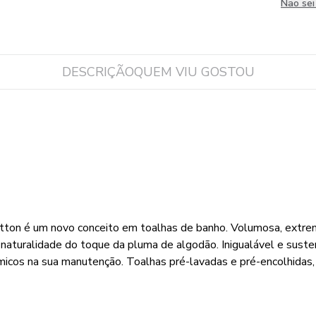
Não se
DESCRIÇÃO
QUEM VIU GOSTOU
otton é um novo conceito em toalhas de banho. Volumosa, extr
a naturalidade do toque da pluma de algodão. Inigualável e sust
icos na sua manutenção. Toalhas pré-lavadas e pré-encolhidas, 