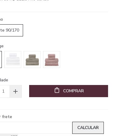
ho
te 90/170
ge
dade
COMPRAR
r frete