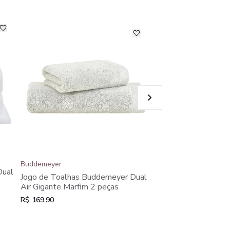
Buddemeyer
Buddemeyer
Jogo de Toalhas Bu
Dual
Jogo de Toalhas Buddemeyer Dual
Air Gigante Marfim 5
Air Gigante Marfim 2 peças
R$ 409,90
R$ 169,90
ou em 4x de R$ 102,48