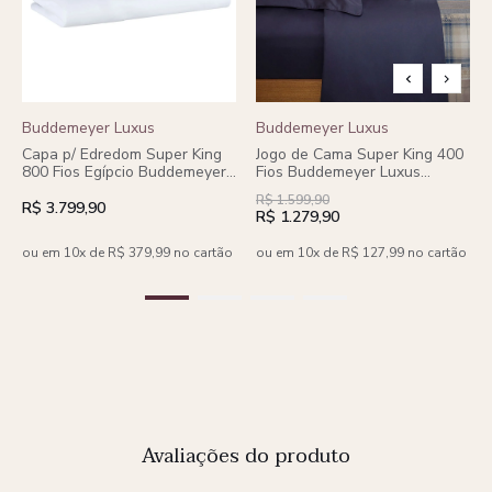
Buddemeyer Luxus
Buddemeyer Luxus
Capa p/ Edredom Super King
Jogo de Cama Super King 400
800 Fios Egípcio Buddemeyer
Fios Buddemeyer Luxus
Luxus Trento 100% Algodão
Basquiat 100% Algodão
R$ 1.599,90
Penteado
Penteado 4 peças
R$ 3.799,90
R$ 1.279,90
ou em 10x de R$ 379,99 no cartão
ou em 10x de R$ 127,99 no cartão
Avaliações do produto